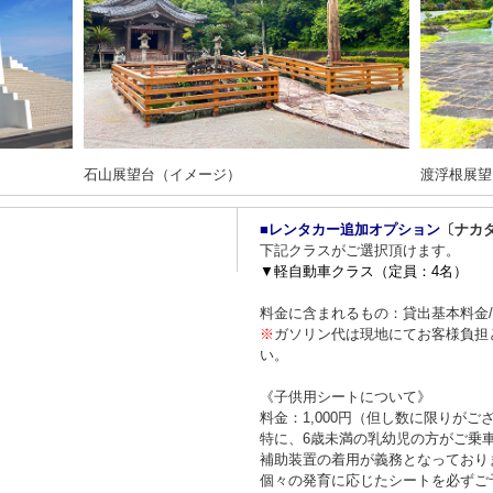
石山展望台（イメージ）
渡浮根展望
■レンタカー追加オプション
〔ナカ
下記クラスがご選択頂けます。
▼軽自動車クラス（定員：4名）
料金に含まれるもの：貸出基本料金
※
ガソリン代は現地にてお客様負担
い。
《子供用シートについて》
料金：1,000円（但し数に限りがご
特に、6歳未満の乳幼児の方がご乗
補助装置の着用が義務となっており
個々の発育に応じたシートを必ずご