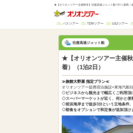
★【オリオンツアー主催秋冬】往復高速ジェット船で行く新島！旅
バスツアー
TDRツアー
USJツアー
往復高速ジェット船
★【オリオンツアー主催秋
着）（1泊2日）
≫旅館大野屋 指定プラン≪
オリオンツアー提携宿泊施設×東海汽船
◇ビジネスから観光まで幅広くご利用頂
◇スーパーマーケットが近く、何かと便
◇前浜海岸まで徒歩3分という立地条件
◇朝食をオプションで和定食が追加頂け