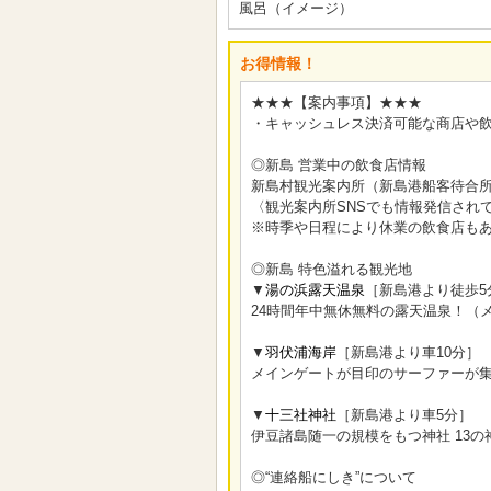
風呂（イメージ）
お得情報！
★★★【案内事項】★★★
・キャッシュレス決済可能な商店や
◎新島 営業中の飲食店情報
新島村観光案内所（新島港船客待合所
〈観光案内所SNSでも情報発信され
※時季や日程により休業の飲食店も
◎新島 特色溢れる観光地
▼
湯の浜露天温泉
［新島港より徒歩5
24時間年中無休無料の露天温泉！（
▼
羽伏浦海岸
［新島港より車10分］
メインゲートが目印のサーファーが
▼
十三社神社
［新島港より車5分］
伊豆諸島随一の規模をもつ神社 13
◎“連絡船にしき”について