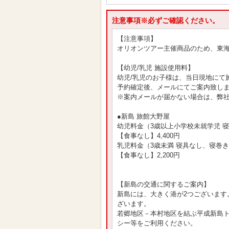
注意事項※必ずご確認ください。
【注意事項】
オリオンツアー主催商品のため、東
【幼児/乳児 施設使用料】
幼児/乳児のお子様は、当日現地にて
予約確定後、メールにてご案内致し
※案内メールが届かない場合は、弊
●新島 旅館大野屋
幼児料金（3歳以上小学校未就学児 
【食事なし】4,400円
乳児料金（3歳未満 寝具なし、寝巻
【食事なし】2,200円
【新島の交通に関するご案内】
新島には、大きく港が2つございます
ざいます。
若郷地区－本村地区を結ぶ平成新島
シー等をご利用ください。