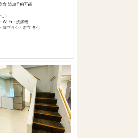
定食 追加予約可能
なし）
i-Fi・洗濯機
・歯ブラシ・浴衣 各付