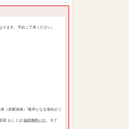
なります。予めご了承ください。
根港（若郷漁港）”着岸となる場合がご
送迎 もしくは
臨時無料バス
、タク