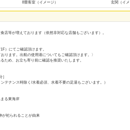
8畳客室（イメージ）
玄関（イメ
飲食店等が増えております（依然非対応な店舗もございます）。
1F）にてご確認頂けます。
ております。出航の使用港についてもご確認頂けます。〉
あるため、お立ち寄り前に確認を推奨いたします。
分］
メンテナンス時除く/水着必須、水着不要の足湯もございます。）
集まる東海岸
の神が祀られることが由来