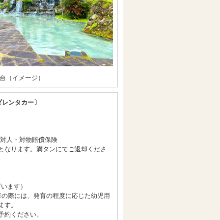
台（イメージ）
ダレンタカー〕
/対人・対物賠償保険
となります。満タンにてご返却くださ
ざいます）
車の際には、発育の程度に応じた幼児用
ます。
予約ください。