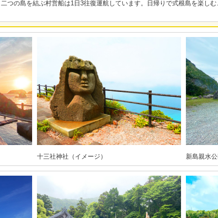
二つの島を結ぶ村営船は1日3往復運航しています。日帰りで式根島を楽しむ
十三社神社（イメージ）
新島親水公