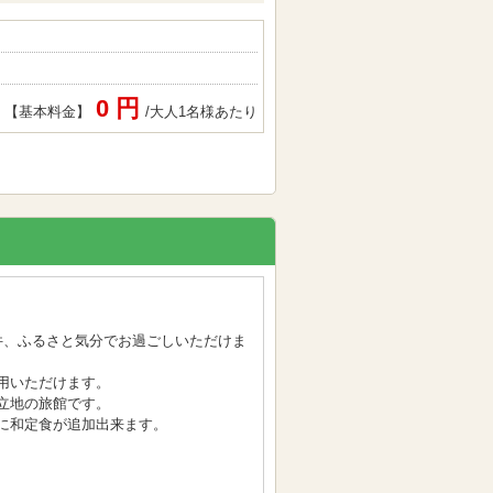
0 円
【基本料金】
/大人1名様あたり
件、ふるさと気分でお過ごしいただけま
用いただけます。
立地の旅館です。
に和定食が追加出来ます。