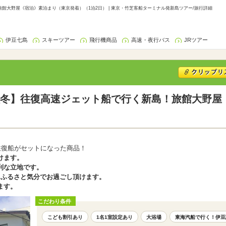
館大野屋《宿泊》素泊まり（東京発着）（1泊2日） | 東京・竹芝客船ターミナル発新島ツアー/旅行詳細
伊豆七島
スキーツアー
飛行機商品
高速・夜行バス
JRツアー
冬】往復高速ジェット船で行く新島！旅館大野屋
往復船がセットになった商品！
けます。
利な立地です。
、ふるさと気分でお過ごし頂けます。
ます。
こだわり条件
こども割引あり
1名1室設定あり
大浴場
東海汽船で行く！伊豆