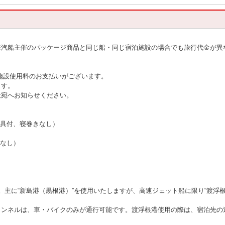
海汽船主催のパッケージ商品と同じ船・同じ宿泊施設の場合でも旅行代金が異
施設使用料のお支払いがございます。
ます。
社宛へお知らせください。
寝具付、寝巻きなし）
きなし）
。主に“新島港（黒根港）”を使用いたしますが、高速ジェット船に限り“渡浮
トンネルは、車・バイクのみが通行可能です。渡浮根港使用の際は、宿泊先の