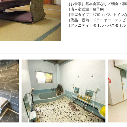
［お食事］基本食事なし／朝食：和
［港－宿送迎］要予約
［部屋タイプ］和室（バス･トイレ
［備品・設備］ドライヤー・テレビ・W
［アメニティ］タオル・バスタオル