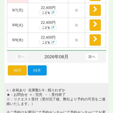
22,400円
9/7(月)
☆
こども
22,400円
9/8(火)
☆
こども
22,400円
9/9(水)
☆
こども
2026年08月
前へ
次へ
08月
09月
○：余裕あり 在庫数1-9：残りわずか
★：お問合せ ×：完売 －：受付終了
☆：リクエスト受付（受付完了後、弊社より予約の可否をご連
絡いたします。）
※ご予約はお電話にて予約センターにて予約センターにてお電