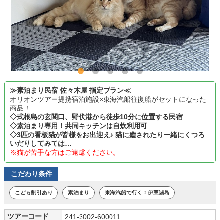
≫素泊まり民宿 佐々木屋 指定プラン≪
オリオンツアー提携宿泊施設×東海汽船往復船がセットになった
商品！
◇式根島の玄関口、野伏港から徒歩10分に位置する民宿
◇素泊まり専用！共同キッチンは自炊利用可
◇3匹の看板猫が皆様をお出迎え♪ 猫に癒されたり一緒にくつろ
いだりしてみては…
※猫が苦手な方はご遠慮ください。
こだわり条件
こども割引あり
素泊まり
東海汽船で行く！伊豆諸島
ツアーコード
241-3002-600011