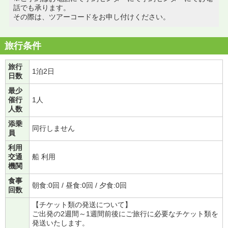
話でも承ります。
その際は、ツアーコードをお申し付けください。
旅行条件
旅行
1泊2日
日数
最少
催行
1人
人数
添乗
同行しません
員
利用
交通
船 利用
機関
食事
朝食:0回 / 昼食:0回 / 夕食:0回
回数
【チケット類の発送について】
ご出発の2週間～1週間前後にご旅行に必要なチケット類を
発送いたします。