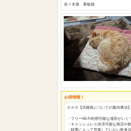
佐々木屋 看板猫
お得情報！
※※※【式根島についての案内事項
・フリーWi-Fi利用可能な場所がいくつかござい
・キャッシュレス決済可能な商店や
・時季によって営業していない飲食