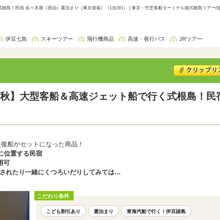
島！民宿 佐々木屋《宿泊》素泊まり（東京発着）（1泊3日） | 東京・竹芝客船ターミナル発式根島ツアー/
伊豆七島
スキーツアー
飛行機商品
高速・夜行バス
JRツアー
秋】大型客船＆高速ジェット船で行く式根島！民
）
往復船がセットになった商品！
に位置する民宿
用可
癒されたり一緒にくつろいだりしてみては…
こだわり条件
こども割引あり
素泊まり
東海汽船で行く！伊豆諸島