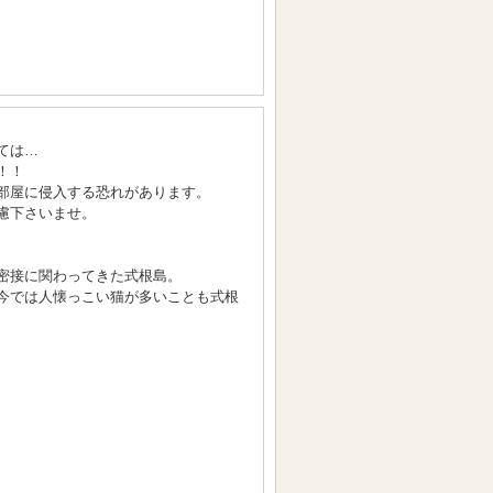
ては…
！！
部屋に侵入する恐れがあります。
慮下さいませ。
密接に関わってきた式根島。
今では人懐っこい猫が多いことも式根