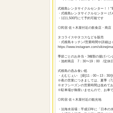
式根島レンタサイクルセンター！！“
・式根島レンタサイクルセンター げんべ
・1日1,500円にて予約可能です
◎民宿 佐々木屋付近の飲食店・商店
タコライスやタコスなどを販売
・式根島キッチン/営業時間や詳細は
https://www.instagram.com/sikinejima
季節ごとのお弁当・3種類の揚げパン
・池村商店 7：30〜19：00 /定休
式根島の呑み食い処
・えむじぇい [昼]11：00～13：30
※夜の営業につきましては、夏季（7月
※オフシーズンの営業時間は改めて
※駐車場が御座いませんので、お車
◎民宿 佐々木屋付近の観光地
・泊海水浴場：平成13年に「日本の