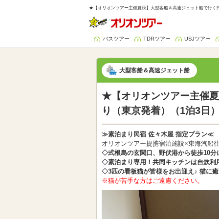
★【オリオンツアー主催夏秋】大型客船＆高速ジェット船で行く式根
バスツアー
TDRツアー
USJツアー
大型客船＆高速ジェット船
★【オリオンツアー主催夏
り（東京発着）（1泊3日
≫素泊まり民宿 佐々木屋 指定プラン≪
オリオンツアー提携宿泊施設×東海汽船
◇式根島の玄関口、野伏港から徒歩10分
◇素泊まり専用！共同キッチンは自炊利
◇3匹の看板猫が皆様をお出迎え♪ 猫に
※猫が苦手な方はご遠慮ください。