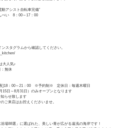
電動アシスト自転車完備”
い 8：00～17：00
インスタグラムから確認してください。
_kitchen/
は大人気♪
日：無休
/[夜]18：00～21：00 ※予約制※ 定休日：毎週木曜日
15日～8月31日）のみオープンとなります
お知らせ致します
でのご来店はお控えくださいませ。
水浴場88選」に選ばれた、美しい青が広がる遠浅の海岸です！