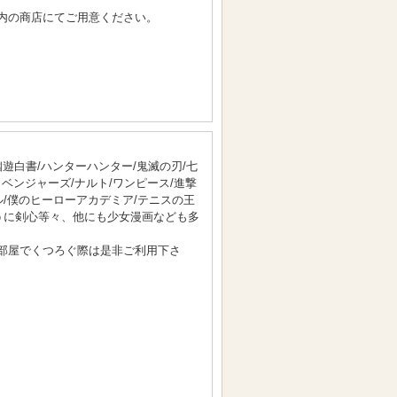
内の商店にてご用意ください。
幽遊白書/ハンターハンター/鬼滅の刃/七
リベンジャーズ/ナルト/ワンピース/進撃
ル/僕のヒーローアカデミア/テニスの王
ろうに剣心等々、他にも少女漫画なども多
部屋でくつろぐ際は是非ご利用下さ