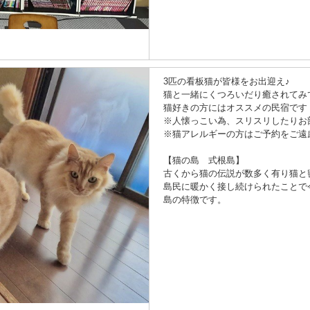
3匹の看板猫が皆様をお出迎え♪
猫と一緒にくつろいだり癒されてみ
猫好きの方にはオススメの民宿です
※人懐っこい為、スリスリしたりお
※猫アレルギーの方はご予約をご遠
【猫の島 式根島】
古くから猫の伝説が数多く有り猫と
島民に暖かく接し続けられたことで
島の特徴です。