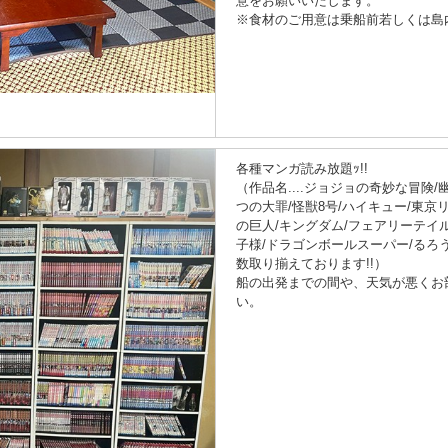
意をお願いいたします。
※食材のご用意は乗船前若しくは島
各種マンガ読み放題ｯ!!
（作品名....ジョジョの奇妙な冒険/
つの大罪/怪獣8号/ハイキュー/東京
の巨人/キングダム/フェアリーテイ
子様/ドラゴンボールスーパー/る
数取り揃えております!!）
船の出発までの間や、天気が悪くお
い。