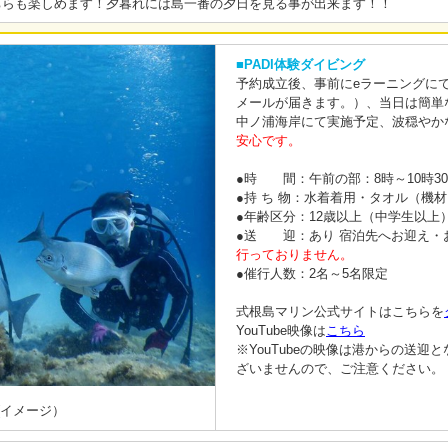
ちらも楽しめます！夕暮れには島一番の夕日を見る事が出来ます！！
■PADI体験ダイビング
予約成立後、事前にeラーニングに
メールが届きます。）、当日は簡単
中ノ浦海岸にて実施予定、波穏やか
安心です。
●時 間：午前の部：8時～10時30分
●持 ち 物：水着着用・タオル（機
●年齢区分：12歳以上（中学生以上
●送 迎：あり 宿泊先へお迎え・
行っておりません。
●催行人数：2名～5名限定
式根島マリン公式サイトはこちらを
YouTube映像は
こちら
※YouTubeの映像は港からの送
ざいませんので、ご注意ください。
(イメージ）