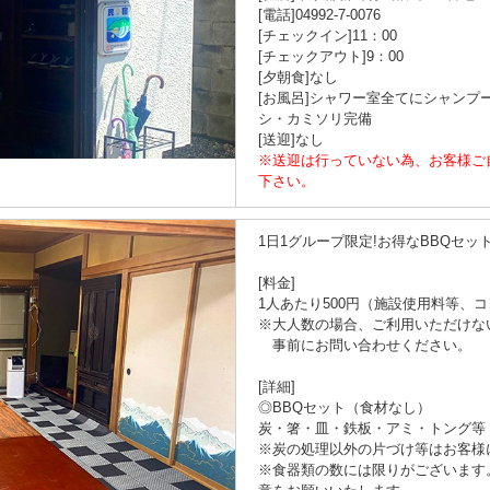
[電話]04992-7-0076
[チェックイン]11：00
[チェックアウト]9：00
[夕朝食]なし
[お風呂]シャワー室全てにシャンプ
シ・カミソリ完備
[送迎]なし
※送迎は行っていない為、お客様ご
下さい。
1日1グループ限定!お得なBBQセット
[料金]
1人あたり500円（施設使用料等、
※大人数の場合、ご利用いただけな
事前にお問い合わせください。
[詳細]
◎BBQセット（食材なし）
炭・箸・皿・鉄板・アミ・トング等
※炭の処理以外の片づけ等はお客様
※食器類の数には限りがございます