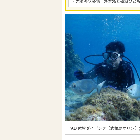
・大浦海水浴場：海水浴と磯遊びど
PADI体験ダイビング【式根島マリン】