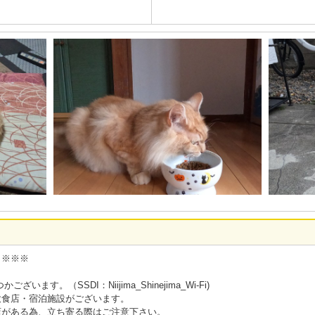
】※※※
ます。（SSDI：Niijima_Shinejima_Wi-Fi)
飲食店・宿泊施設がございます。
店がある為、立ち寄る際はご注意下さい。