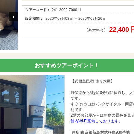
ツアーコード：
241-3002-700011
設定期間：
2026年07月03日 ～ 2026年09月26日
22,400
【基本料金】
おすすめツアーポイント！
【式根島民宿 佐々木屋】
野伏港から徒歩10分程に位置し、
です。
すぐそばにはレンタサイクル・商店
利です。
2階のお部屋からは新島の景色を見
館内Wi-Fi完備しております。
[住所]東京都新島村式根島930番地