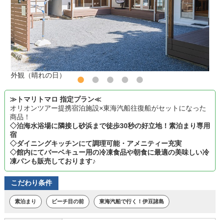
外観（晴れの日）
≫トマリトマロ 指定プラン≪
オリオンツアー提携宿泊施設×東海汽船往復船がセットになった
商品！
◇泊海水浴場に隣接し砂浜まで徒歩30秒の好立地！素泊まり専用
宿
◇ダイニングキッチンにて調理可能・アメニティー充実
◇館内にてバーベキュー用の冷凍食品や朝食に最適の美味しい冷
凍パンも販売しております♪
こだわり条件
素泊まり
ビーチ目の前
東海汽船で行く！伊豆諸島