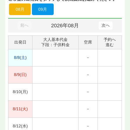
08月
09月
2026年08月
前へ
次へ
大人基本代金
予約へ
出発日
空席
下段：子供料金
進む
8/8(土)
－
8/9(日)
－
8/10(月)
－
8/11(火)
－
8/12(水)
－