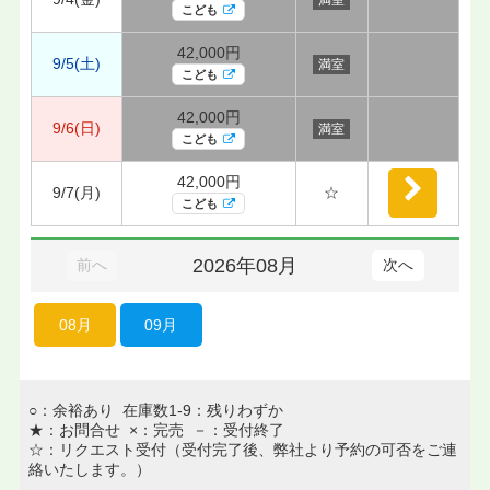
こども
42,000円
9/5(土)
満室
こども
42,000円
9/6(日)
満室
こども
42,000円
9/7(月)
☆
こども
2026年08月
前へ
次へ
08月
09月
○：余裕あり 在庫数1-9：残りわずか
★：お問合せ ×：完売 －：受付終了
☆：リクエスト受付（受付完了後、弊社より予約の可否をご連
絡いたします。）