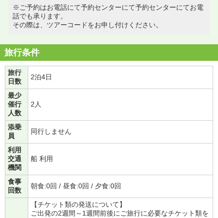
※ご予約はお電話にて予約センターにて予約センターにてお電
話でも承ります。
その際は、ツアーコードをお申し付けください。
旅行条件
旅行
2泊4日
日数
最少
催行
2人
人数
添乗
同行しません
員
利用
交通
船 利用
機関
食事
朝食:0回 / 昼食:0回 / 夕食:0回
回数
【チケット類の発送について】
ご出発の2週間～1週間前後にご旅行に必要なチケット類を