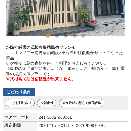
≫弊社厳選の式根島提携民宿プラン≪
オリオンツアー提携宿泊施設×東海汽船往復船がセットになった
商品！
◇夕朝食は島の食材を使った料理をお楽しみください。
◇親戚の家に遊びに来たような、飾らない居心地の良さ、弊社厳
選の提携民宿プランです。
※式根島民宿は宿指定が出来ません。
こだわり条件
こども割引あり
夕朝食付
東海汽船で行く！伊豆諸島
ツアーコード
241-3002-900001
設定期間
2026年07月01日 ～ 2026年09月29日