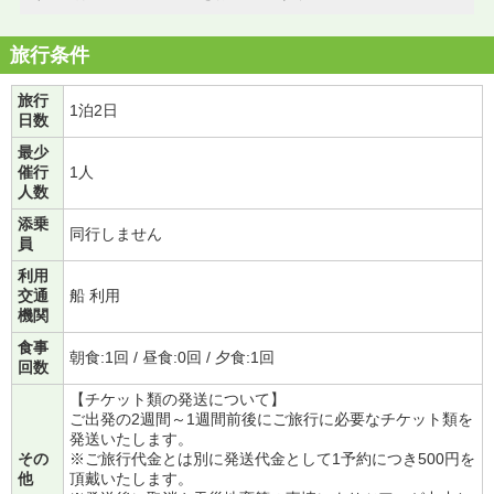
旅行条件
旅行
1泊2日
日数
最少
催行
1人
人数
添乗
同行しません
員
利用
交通
船 利用
機関
食事
朝食:1回 / 昼食:0回 / 夕食:1回
回数
【チケット類の発送について】
ご出発の2週間～1週間前後にご旅行に必要なチケット類を
発送いたします。
その
※ご旅行代金とは別に発送代金として1予約につき500円を
他
頂戴いたします。