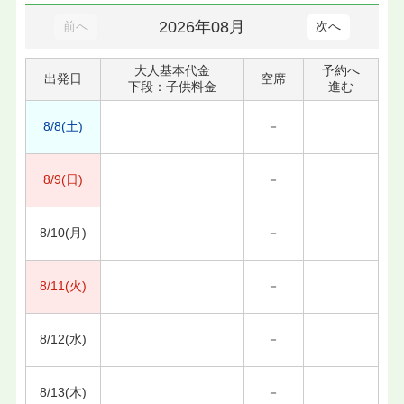
2026年08月
前へ
次へ
大人基本代金
予約へ
出発日
空席
下段：子供料金
進む
8/8(土)
－
8/9(日)
－
8/10(月)
－
8/11(火)
－
8/12(水)
－
8/13(木)
－