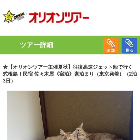
ツアー詳細
★【オリオンツアー主催夏秋】往復高速ジェット船で行く
式根島！民宿 佐々木屋《宿泊》素泊まり（東京発着）（2泊
3日）