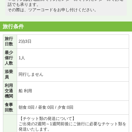
話でも承ります。
その際は、ツアーコードをお申し付けください。
旅行条件
旅行
2泊3日
日数
最少
催行
1人
人数
添乗
同行しません
員
利用
交通
船 利用
機関
食事
朝食:0回 / 昼食:0回 / 夕食:0回
回数
【チケット類の発送について】
ご出発の2週間～1週間前後にご旅行に必要なチケット類を
発送いたします。