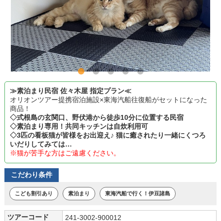
≫素泊まり民宿 佐々木屋 指定プラン≪
オリオンツアー提携宿泊施設×東海汽船往復船がセットになった
商品！
◇式根島の玄関口、野伏港から徒歩10分に位置する民宿
◇素泊まり専用！共同キッチンは自炊利用可
◇3匹の看板猫が皆様をお出迎え♪ 猫に癒されたり一緒にくつろ
いだりしてみては…
※猫が苦手な方はご遠慮ください。
こだわり条件
こども割引あり
素泊まり
東海汽船で行く！伊豆諸島
ツアーコード
241-3002-900012