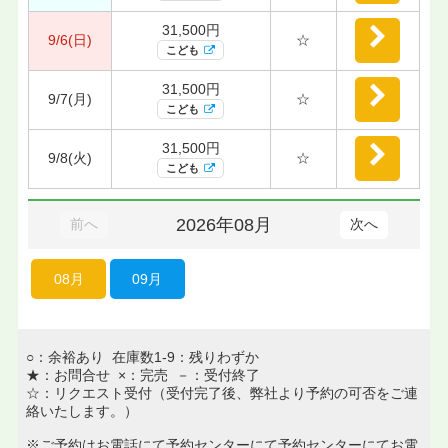
31,500円
9/6(日)
☆
こども
31,500円
9/7(月)
☆
こども
31,500円
9/8(火)
☆
こども
2026年08月
前へ
次へ
08月
09月
○：余裕あり 在庫数1-9：残りわずか
★：お問合せ ×：完売 －：受付終了
☆：リクエスト受付（受付完了後、弊社より予約の可否をご連
絡いたします。）
※ご予約はお電話にて予約センターにて予約センターにてお電