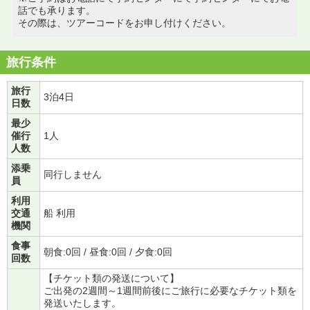
話でも承ります。
その際は、ツアーコードをお申し付けください。
旅行条件
旅行
3泊4日
日数
最少
催行
1人
人数
添乗
同行しません
員
利用
交通
船 利用
機関
食事
朝食:0回 / 昼食:0回 / 夕食:0回
回数
【チケット類の発送について】
ご出発の2週間～1週間前後にご旅行に必要なチケット類を
発送いたします。