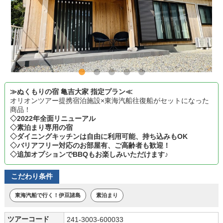
≫ぬくもりの宿 亀吉大家 指定プラン≪
オリオンツアー提携宿泊施設×東海汽船往復船がセットになった
商品！
◇2022年全面リニューアル
◇素泊まり専用の宿
◇ダイニングキッチンは自由に利用可能、持ち込みもOK
◇バリアフリー対応のお部屋有、ご高齢者も歓迎！
◇追加オプションでBBQもお楽しみいただけます♪
こだわり条件
東海汽船で行く！伊豆諸島
素泊まり
ツアーコード
241-3003-600033