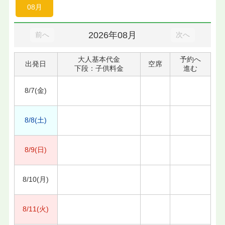
08月
2026年08月
前へ
次へ
大人基本代金
予約へ
出発日
空席
下段：子供料金
進む
8/7(金)
8/8(土)
8/9(日)
8/10(月)
8/11(火)