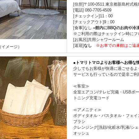
[住所]〒100-0511 東京都新島村式根島
[電話] 080-7705-4509
[チェックイン]11：00
[チェックアウト]9：00
[食事]なし «
館内にBBQのお肉や冷
※ご利用の際はチェックイン時にフ
[お風呂]共用シャワールーム
[送迎]
なし
※お車での来館はご遠
（イメージ）
●トマリトマロよりお客様へお得な
少しでもお客様が快適に過ごせるよ
サービスも行っているので是非ご利
≪客室≫
全室エアコン/テレビ完備・USBポート
トニング充電コード
≪アメニティ≫
ボディタオル・バスタオル・フェイ
ブラシ
クレンジング[洗顔/化粧水/乳液/
オッシュ