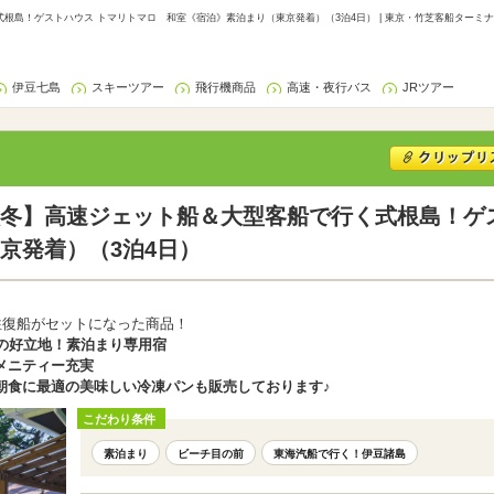
根島！ゲストハウス トマリトマロ 和室《宿泊》素泊まり（東京発着）（3泊4日） | 東京・竹芝客船ターミナ
伊豆七島
スキーツアー
飛行機商品
高速・夜行バス
JRツアー
秋冬】高速ジェット船＆大型客船で行く式根島！ゲ
京発着）（3泊4日）
往復船がセットになった商品！
の好立地！素泊まり専用宿
メニティー充実
朝食に最適の美味しい冷凍パンも販売しております♪
こだわり条件
素泊まり
ビーチ目の前
東海汽船で行く！伊豆諸島