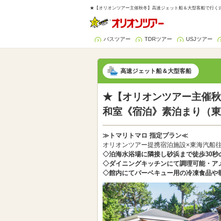
★【オリオンツアー主催秋冬】高速ジェット船＆大型客船で行く式
バスツアー
TDRツアー
USJツアー
高速ジェット船＆大型客船
★【オリオンツアー主催
和室《宿泊》素泊まり（東
≫トマリトマロ 指定プラン≪
オリオンツアー提携宿泊施設×東海汽船
◇泊海水浴場に隣接し砂浜まで徒歩30秒
◇ダイニングキッチンにて調理可能・ア
◇館内にてバーベキュー用の冷凍食品や