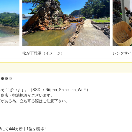
松が下雅湯（イメージ）
レンタサイ
】※※※
ます。（SSDI：Niijima_Shinejima_Wi-Fi)
飲食店・宿泊施設がございます。
店がある為、立ち寄る際はご注意下さい。
3にて444カ所中1位を獲得！