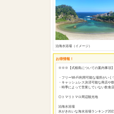
泊海水浴場（イメージ）
お得情報！
※※※【式根島についての案内事項
・フリーWi-Fi利用可能な場所がいくつかござい
・キャッシュレス決済可能な商店や
・時季によって営業していない飲食
◎トマリトマロ周辺観光地
泊海水浴場
水がきれいな海水浴場ランキング202