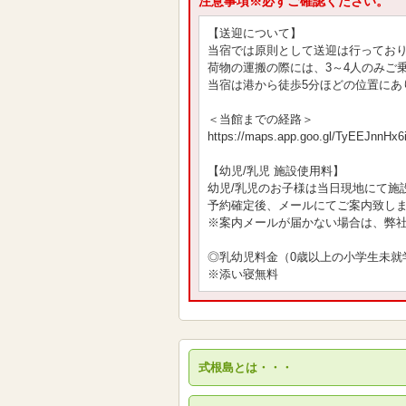
注意事項※必ずご確認ください。
【送迎について】
当宿では原則として送迎は行ってお
荷物の運搬の際には、3～4人のみご
当宿は港から徒歩5分ほどの位置に
＜当館までの経路＞
https://maps.app.goo.gl/TyEEJnnHx6
【幼児/乳児 施設使用料】
幼児/乳児のお子様は当日現地にて施
予約確定後、メールにてご案内致し
※案内メールが届かない場合は、弊
◎乳幼児料金（0歳以上の小学生未就
※添い寝無料
式根島とは・・・