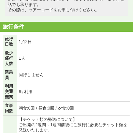
話でも承ります。
その際は、ツアーコードをお申し付けください。
旅行条件
旅行
1泊2日
日数
最少
催行
1人
人数
添乗
同行しません
員
利用
交通
船 利用
機関
食事
朝食:0回 / 昼食:0回 / 夕食:0回
回数
【チケット類の発送について】
ご出発の2週間～1週間前後にご旅行に必要なチケット類を
発送いたします。