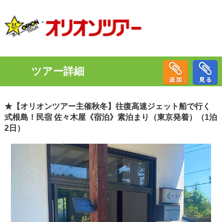
ツアー詳細
★【オリオンツアー主催秋冬】往復高速ジェット船で行く
式根島！民宿 佐々木屋《宿泊》素泊まり（東京発着）（1泊
2日）