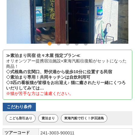
≫素泊まり民宿 佐々木屋 指定プラン≪
オリオンツアー提携宿泊施設×東海汽船往復船がセットになった
商品！
◇式根島の玄関口、野伏港から徒歩10分に位置する民宿
◇素泊まり専用！共同キッチンは自炊利用可
◇3匹の看板猫が皆様をお出迎え♪ 猫に癒されたり一緒にくつろ
いだりしてみては…
※猫が苦手な方はご遠慮ください。
こだわり条件
こども割引あり
素泊まり
東海汽船で行く！伊豆諸島
ツアーコード
241-3003-900011