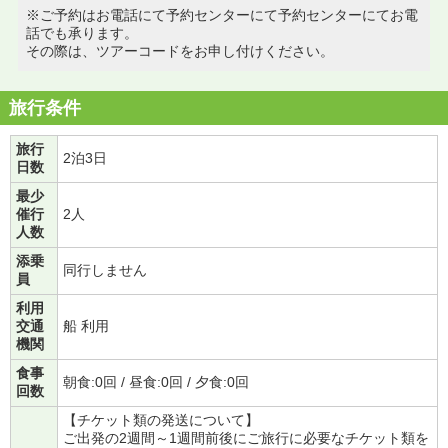
※ご予約はお電話にて予約センターにて予約センターにてお電
話でも承ります。
その際は、ツアーコードをお申し付けください。
旅行条件
旅行
2泊3日
日数
最少
催行
2人
人数
添乗
同行しません
員
利用
交通
船 利用
機関
食事
朝食:0回 / 昼食:0回 / 夕食:0回
回数
【チケット類の発送について】
ご出発の2週間～1週間前後にご旅行に必要なチケット類を