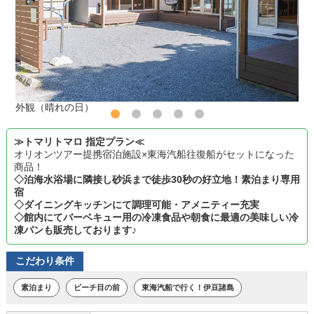
外観（晴れの日）
≫トマリトマロ 指定プラン≪
オリオンツアー提携宿泊施設×東海汽船往復船がセットになった
商品！
◇泊海水浴場に隣接し砂浜まで徒歩30秒の好立地！素泊まり専用
宿
◇ダイニングキッチンにて調理可能・アメニティー充実
◇館内にてバーベキュー用の冷凍食品や朝食に最適の美味しい冷
凍パンも販売しております♪
こだわり条件
素泊まり
ビーチ目の前
東海汽船で行く！伊豆諸島