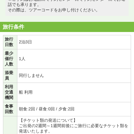
話でも承ります。
その際は、ツアーコードをお申し付けください。
旅行条件
旅行
2泊3日
日数
最少
催行
1人
人数
添乗
同行しません
員
利用
交通
船 利用
機関
食事
朝食:2回 / 昼食:0回 / 夕食:2回
回数
【チケット類の発送について】
ご出発の2週間～1週間前後にご旅行に必要なチケット類を
発送いたします。