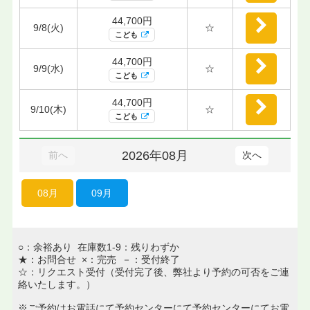
44,700円
9/8(火)
☆
こども
44,700円
9/9(水)
☆
こども
44,700円
9/10(木)
☆
こども
2026年08月
前へ
次へ
08月
09月
○：余裕あり 在庫数1-9：残りわずか
★：お問合せ ×：完売 －：受付終了
☆：リクエスト受付（受付完了後、弊社より予約の可否をご連
絡いたします。）
※ご予約はお電話にて予約センターにて予約センターにてお電