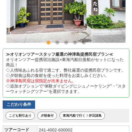
≫オリオンツアースタッフ厳選の神津島提携民宿プラン≪
オリオンツアー提携宿泊施設×東海汽船往復船がセットになった
商品！
◇人情味あふれる宿で過ごす、弊社厳選の提携民宿プランです。
◇夕朝食は島の食材を使った料理をお楽しみください。
※神津島民宿は宿指定が出来ません。
◇追加オプションで“体験ダイビングにシュノーケリング”・“スタ
ーウォッチングツアー”を選択できます。
こだわり条件
こども割引あり
夕朝食付
東海汽船で行く！伊豆諸島
ツアーコード
241-4002-600002