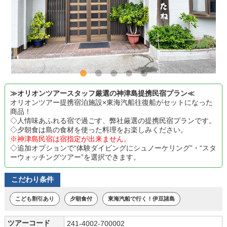
≫オリオンツアースタッフ厳選の神津島提携民宿プラン≪
オリオンツアー提携宿泊施設×東海汽船往復船がセットになった
商品！
◇人情味あふれる宿で過ごす、弊社厳選の提携民宿プランです。
◇夕朝食は島の食材を使った料理をお楽しみください。
※神津島民宿は宿指定が出来ません。
◇追加オプションで“体験ダイビングにシュノーケリング”・“スタ
ーウォッチングツアー”を選択できます。
こだわり条件
こども割引あり
夕朝食付
東海汽船で行く！伊豆諸島
ツアーコード
241-4002-700002