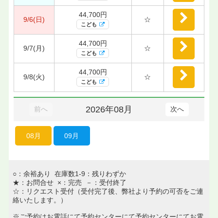
44,700円
9/6(日)
☆
こども
44,700円
9/7(月)
☆
こども
44,700円
9/8(火)
☆
こども
2026年08月
前へ
次へ
08月
09月
○：余裕あり 在庫数1-9：残りわずか
★：お問合せ ×：完売 －：受付終了
☆：リクエスト受付（受付完了後、弊社より予約の可否をご連
絡いたします。）
※ご予約はお電話にて予約センターにて予約センターにてお電