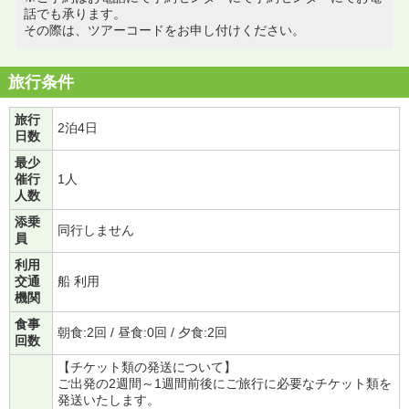
話でも承ります。
その際は、ツアーコードをお申し付けください。
旅行条件
旅行
2泊4日
日数
最少
催行
1人
人数
添乗
同行しません
員
利用
交通
船 利用
機関
食事
朝食:2回 / 昼食:0回 / 夕食:2回
回数
【チケット類の発送について】
ご出発の2週間～1週間前後にご旅行に必要なチケット類を
発送いたします。