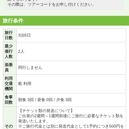
その際は、ツアーコードをお申し付けください。
旅行条件
旅行
3泊5日
日数
最少
催行
2人
人数
添乗
同行しません
員
利用
交通
船 利用
機関
食事
朝食:3回 / 昼食:0回 / 夕食:3回
回数
【チケット類の発送について】
ご出発の2週間～1週間前後にご旅行に必要なチケット類を
発送いたします。
その
※ご旅行代金とは別に発送代金として1予約につき500円を