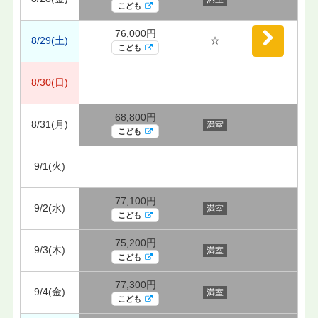
こども
76,000円
8/29(土)
☆
こども
8/30(日)
68,800円
8/31(月)
満室
こども
9/1(火)
77,100円
9/2(水)
満室
こども
75,200円
9/3(木)
満室
こども
77,300円
9/4(金)
満室
こども