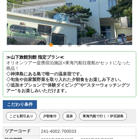
≫山下旅館別館 指定プラン≪
オリオンツアー提携宿泊施設×東海汽船往復船がセットになった
商品！
◇神津島にある島で唯一の温泉宿です。
◇旬魚や自家製野菜を取り入れた夕朝食をお楽しみ下さい。
◇追加オプションで“体験ダイビング”や“スターウォッチングツ
アー”をお楽しみいただけます。
こだわり条件
こども割引あり
夕朝食付
温泉
東海汽船で行く！伊豆諸島
ツアーコード
241-4002-700033