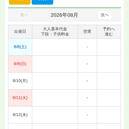
2026年08月
前へ
次へ
大人基本代金
予約へ
出発日
空席
下段：子供料金
進む
8/8(土)
－
8/9(日)
－
8/10(月)
－
8/11(火)
－
8/12(水)
－