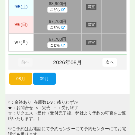
68,900円
9/5(土)
満室
こども
67,700円
9/6(日)
満室
こども
67,700円
9/7(月)
満室
こども
2026年08月
前へ
次へ
08月
09月
○：余裕あり 在庫数1-9：残りわずか
★：お問合せ ×：完売 －：受付終了
☆：リクエスト受付（受付完了後、弊社より予約の可否をご連
絡いたします。）
※ご予約はお電話にて予約センターにて予約センターにてお電
話でも承ります。