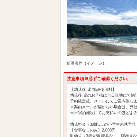
前浜海岸（イメージ）
注意事項※必ずご確認ください。
【幼児/乳児 施設使用料】
幼児/乳児のお子様は当日現地にて施
予約確定後、メールにてご案内致し
※案内メールが届かない場合は、弊
当日宿泊施設にてお支払いのほどよ
幼児料金（3歳以上の小学生未就学児
【食事なしのみ】2,000円
乳幼児（3歳未満 寝具なし、寝巻き