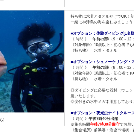
アー
持ち物は水着とタオルだけでOK！
一緒に神津島の海を楽しみましょう
■オプション：体験ダイビング[1名様
《 時間 》
午前の部
/（9：00～12
《対象年齢》10歳以上・初心者でも
《持ち物》 水着・タオル
■オプション：シュノーケリング・ス
《 時間 》
午前の部
/（9：00～12
《対象年齢》10歳以上・初心者でも
《持ち物》 水着・タオル
◎ダイビングに必要な器材（ウェッ
意いたします。
◎度付きの水中メガネ用意しており
■オプション：夜光虫ナイトクルーズ
《 時間 》
午後7時40分出船
ら]
※集合時間
午後7時30分厳守
でお願
《集合場所》前浜港・漁協市場横 