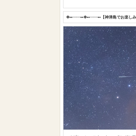
✼••┈┈••✼••┈┈••【神津島でお楽し