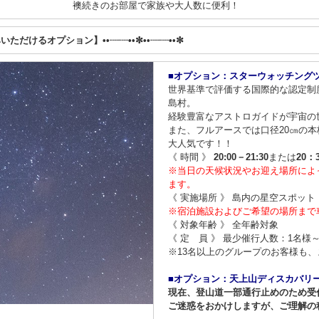
襖続きのお部屋で家族や大人数に便利！
みいただけるオプション】••┈┈••✼••┈┈••✼
■オプション：スターウォッチング
世界基準で評価する国際的な認定制
島村。
経験豊富なアストロガイドが宇宙の
また、​フルアースでは口径20㎝の
大人気です！！
《 時間 》
20:00－21:30
または
20：
※当日の天候状況やお迎え場所によ
ます。
《 実施場所 》 島内の星空スポット
※宿泊施設およびご希望の場所まで
《 対象年齢 》 全年齢対象
《 定 員 》 最少催行人数：1名様
※13名以上のグループのお客様も
■オプション：天上山ディスカバリ
現在、登山道一部通行止めのため受
ご迷惑をおかけしますが、ご理解の