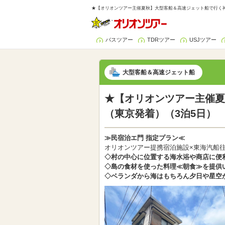
★【オリオンツアー主催夏秋】大型客船＆高速ジェット船で行く神津
バスツアー
TDRツアー
USJツアー
大型客船＆高速ジェット船
★【オリオンツアー主催夏
（東京発着）（3泊5日）
≫民宿治エ門 指定プラン≪
オリオンツアー提携宿泊施設×東海汽船
◇村の中心に位置する海水浴や商店に便
◇島の食材を使った料理≪朝食≫を提供
◇ベランダから海はもちろん夕日や星空