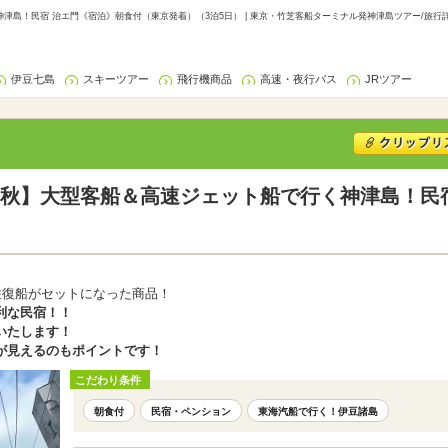
島！民宿 治エ門《宿泊》朝食付（東京発着）（3泊5日） | 東京・竹芝客船ターミナル発神津島ツアー/旅行
伊豆七島
スキーツアー
飛行機商品
高速・夜行バス
JRツアー
秋】大型客船＆高速ジェット船で行く神津島！民
往復船がセットになった商品！
利な民宿！！
いたします！
が見えるのもポイントです！
こだわり条件
朝食付
民宿・ペンション
東海汽船で行く！伊豆諸島