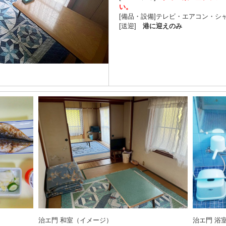
い。
[備品・設備]テレビ・エアコン・シ
[送迎]
港に迎えのみ
治エ門 和室（イメージ）
治エ門 浴