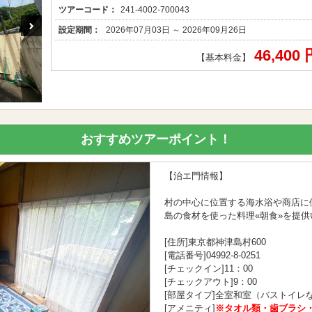
ツアーコード：
241-4002-700043
設定期間：
2026年07月03日 ～ 2026年09月26日
46,400
【基本料金】
おすすめツアーポイント！
【治エ門情報】
村の中心に位置する海水浴や商店に
島の食材を使った料理«朝食»を提
[住所]東京都神津島村600
[電話番号]04992-8-0251
[チェックイン]11：00
[チェックアウト]9：00
[部屋タイプ]全室和室（バストイレ
[アメニティ]
※タオル類・歯ブラシ