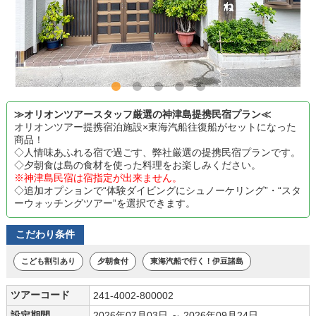
≫オリオンツアースタッフ厳選の神津島提携民宿プラン≪
オリオンツアー提携宿泊施設×東海汽船往復船がセットになった
商品！
◇人情味あふれる宿で過ごす、弊社厳選の提携民宿プランです。
◇夕朝食は島の食材を使った料理をお楽しみください。
※神津島民宿は宿指定が出来ません。
◇追加オプションで“体験ダイビングにシュノーケリング”・“スタ
ーウォッチングツアー”を選択できます。
こだわり条件
こども割引あり
夕朝食付
東海汽船で行く！伊豆諸島
ツアーコード
241-4002-800002
設定期間
2026年07月03日 ～ 2026年09月24日