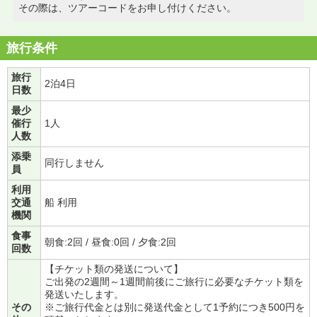
その際は、ツアーコードをお申し付けください。
旅行条件
旅行
2泊4日
日数
最少
催行
1人
人数
添乗
同行しません
員
利用
交通
船 利用
機関
食事
朝食:2回 / 昼食:0回 / 夕食:2回
回数
【チケット類の発送について】
ご出発の2週間～1週間前後にご旅行に必要なチケット類を
発送いたします。
その
※ご旅行代金とは別に発送代金として1予約につき500円を