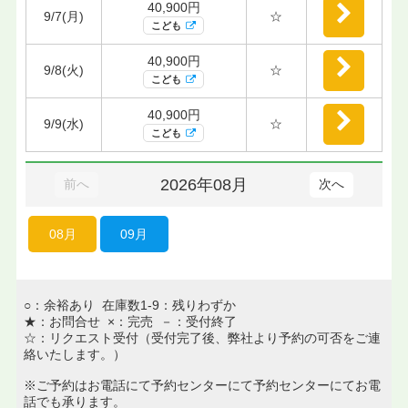
40,900円
9/7(月)
☆
こども
40,900円
9/8(火)
☆
こども
40,900円
9/9(水)
☆
こども
2026年08月
前へ
次へ
08月
09月
○：余裕あり 在庫数1-9：残りわずか
★：お問合せ ×：完売 －：受付終了
☆：リクエスト受付（受付完了後、弊社より予約の可否をご連
絡いたします。）
※ご予約はお電話にて予約センターにて予約センターにてお電
話でも承ります。