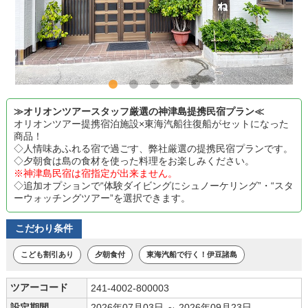
≫オリオンツアースタッフ厳選の神津島提携民宿プラン≪
オリオンツアー提携宿泊施設×東海汽船往復船がセットになった
商品！
◇人情味あふれる宿で過ごす、弊社厳選の提携民宿プランです。
◇夕朝食は島の食材を使った料理をお楽しみください。
※神津島民宿は宿指定が出来ません。
◇追加オプションで“体験ダイビングにシュノーケリング”・“スタ
ーウォッチングツアー”を選択できます。
こだわり条件
こども割引あり
夕朝食付
東海汽船で行く！伊豆諸島
ツアーコード
241-4002-800003
設定期間
2026年07月03日 ～ 2026年09月23日