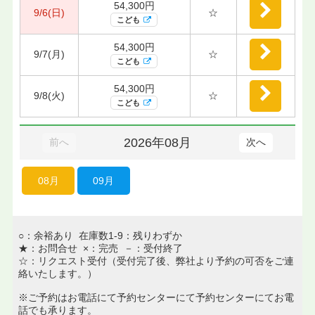
54,300円
9/6(日)
☆
こども
54,300円
9/7(月)
☆
こども
54,300円
9/8(火)
☆
こども
2026年08月
前へ
次へ
08月
09月
○：余裕あり 在庫数1-9：残りわずか
★：お問合せ ×：完売 －：受付終了
☆：リクエスト受付（受付完了後、弊社より予約の可否をご連
絡いたします。）
※ご予約はお電話にて予約センターにて予約センターにてお電
話でも承ります。