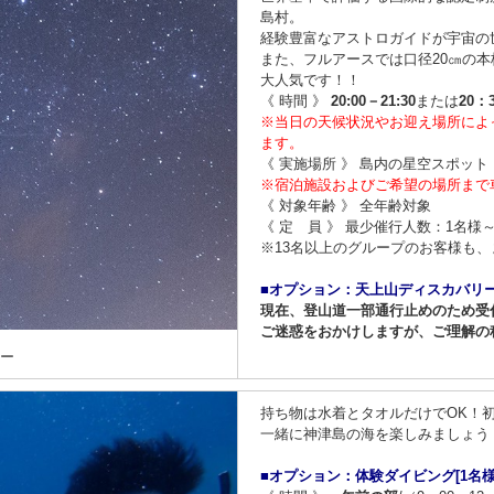
島村。
経験豊富なアストロガイドが宇宙の
また、​フルアースでは口径20㎝の
大人気です！！
《 時間 》
20:00－21:30
または
20：
※当日の天候状況やお迎え場所によ
ます。
《 実施場所 》 島内の星空スポット
※宿泊施設およびご希望の場所まで
《 対象年齢 》 全年齢対象
《 定 員 》 最少催行人数：1名様
※13名以上のグループのお客様も
■オプション：天上山ディスカバリ
現在、登山道一部通行止めのため受
ご迷惑をおかけしますが、ご理解の
アー
持ち物は水着とタオルだけでOK！
一緒に神津島の海を楽しみましょう
■オプション：体験ダイビング[1名様