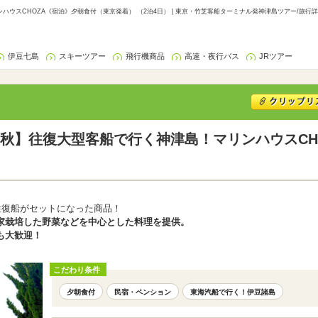
ウスCHOZA《宿泊》夕朝食付（東京発着） （2泊4日） | 東京・竹芝客船ターミナル発神津島ツアー/旅行
伊豆七島
スキーツアー
飛行機商品
高速・夜行バス
JRツアー
秋】往復大型客船で行く神津島！マリンハウスCH
往復船がセットになった商品！
家栽培した野菜などを中心とした料理を提供。
も大歓迎！
こだわり条件
夕朝食付
民宿・ペンション
東海汽船で行く！伊豆諸島