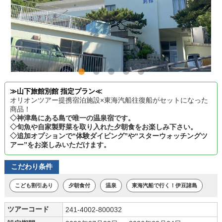
≫山下旅館別館 指定プラン≪
オリオンツアー提携宿泊施設×東海汽船往復船がセットになった
商品！
◇神津島にある島で唯一の温泉宿です。
◇旬魚や自家製野菜を取り入れた夕朝食をお楽しみ下さい。
◇追加オプションで“体験ダイビング”や“スターウォッチングツ
アー”をお楽しみいただけます。
こだわり条件
こども割引あり
夕朝食付
温泉
東海汽船で行く！伊豆諸島
ツアーコード
241-4002-800032