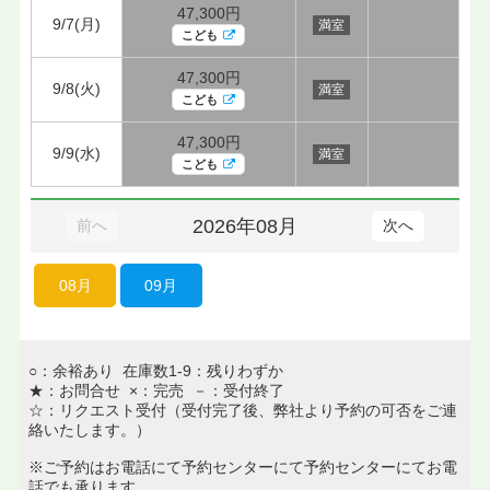
47,300円
9/7(月)
満室
こども
47,300円
9/8(火)
満室
こども
47,300円
9/9(水)
満室
こども
2026年08月
前へ
次へ
08月
09月
○：余裕あり 在庫数1-9：残りわずか
★：お問合せ ×：完売 －：受付終了
☆：リクエスト受付（受付完了後、弊社より予約の可否をご連
絡いたします。）
※ご予約はお電話にて予約センターにて予約センターにてお電
話でも承ります。