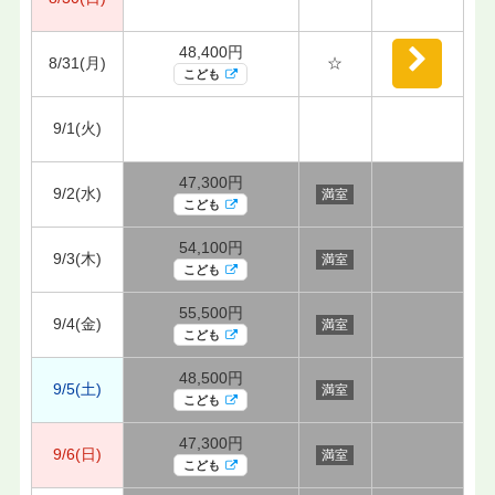
48,400円
8/31(月)
☆
こども
9/1(火)
47,300円
9/2(水)
満室
こども
54,100円
9/3(木)
満室
こども
55,500円
9/4(金)
満室
こども
48,500円
9/5(土)
満室
こども
47,300円
9/6(日)
満室
こども