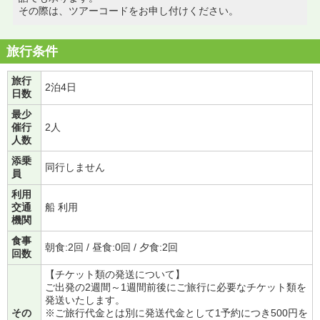
その際は、ツアーコードをお申し付けください。
旅行条件
旅行
2泊4日
日数
最少
催行
2人
人数
添乗
同行しません
員
利用
交通
船 利用
機関
食事
朝食:2回 / 昼食:0回 / 夕食:2回
回数
【チケット類の発送について】
ご出発の2週間～1週間前後にご旅行に必要なチケット類を
発送いたします。
その
※ご旅行代金とは別に発送代金として1予約につき500円を