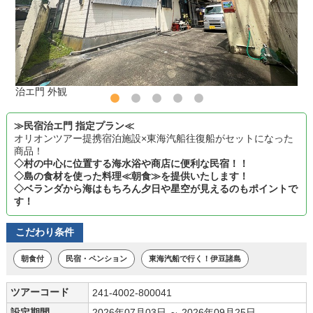
治エ門 外観
≫民宿治エ門 指定プラン≪
オリオンツアー提携宿泊施設×東海汽船往復船がセットになった
商品！
◇村の中心に位置する海水浴や商店に便利な民宿！！
◇島の食材を使った料理≪朝食≫を提供いたします！
◇ベランダから海はもちろん夕日や星空が見えるのもポイントで
す！
こだわり条件
朝食付
民宿・ペンション
東海汽船で行く！伊豆諸島
ツアーコード
241-4002-800041
設定期間
2026年07月03日 ～ 2026年09月25日