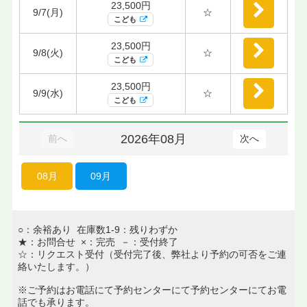
23,500円
9/7(月)
☆
こども
23,500円
9/8(火)
☆
こども
23,500円
9/9(水)
☆
こども
2026年08月
前へ
次へ
08月
09月
○：余裕あり 在庫数1-9：残りわずか
★：お問合せ ×：完売 －：受付終了
☆：リクエスト受付（受付完了後、弊社より予約の可否をご連
絡いたします。）
※ご予約はお電話にて予約センターにて予約センターにてお電
話でも承ります。