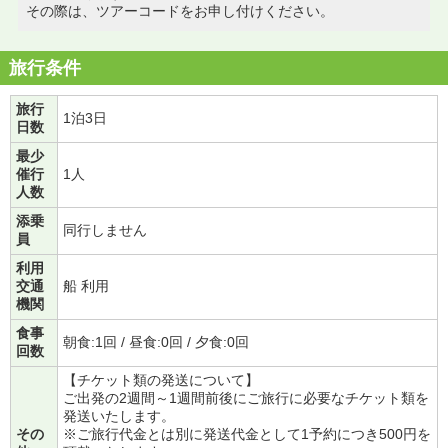
その際は、ツアーコードをお申し付けください。
旅行条件
旅行
1泊3日
日数
最少
催行
1人
人数
添乗
同行しません
員
利用
交通
船 利用
機関
食事
朝食:1回 / 昼食:0回 / 夕食:0回
回数
【チケット類の発送について】
ご出発の2週間～1週間前後にご旅行に必要なチケット類を
発送いたします。
その
※ご旅行代金とは別に発送代金として1予約につき500円を