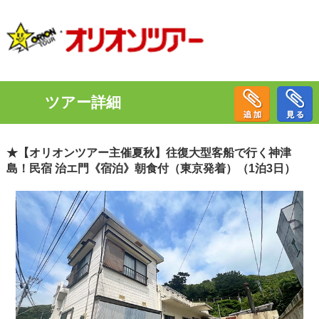
ツアー詳細
★【オリオンツアー主催夏秋】往復大型客船で行く神津
島！民宿 治エ門《宿泊》朝食付（東京発着）（1泊3日）