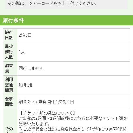
その際は、ツアーコードをお申し付けください。
旅行条件
旅行
2泊3日
日数
最少
催行
1人
人数
添乗
同行しません
員
利用
交通
船 利用
機関
食事
朝食:2回 / 昼食:0回 / 夕食:2回
回数
【チケット類の発送について】
ご出発の2週間～1週間前後にご旅行に必要なチケット類を
発送いたします。
その
※ご旅行代金とは別に発送代金として1予約につき500円を