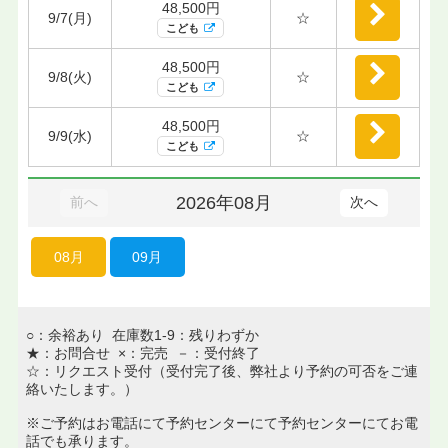
48,500円
9/7(月)
☆
こども
48,500円
9/8(火)
☆
こども
48,500円
9/9(水)
☆
こども
2026年08月
前へ
次へ
08月
09月
○：余裕あり 在庫数1-9：残りわずか
★：お問合せ ×：完売 －：受付終了
☆：リクエスト受付（受付完了後、弊社より予約の可否をご連
絡いたします。）
※ご予約はお電話にて予約センターにて予約センターにてお電
話でも承ります。