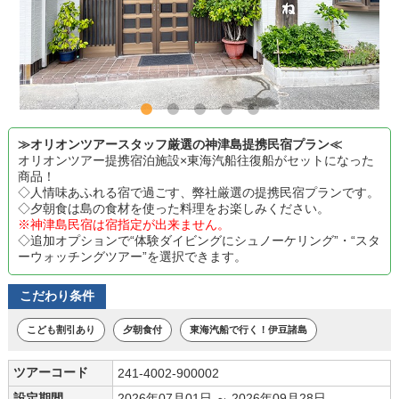
≫オリオンツアースタッフ厳選の神津島提携民宿プラン≪
オリオンツアー提携宿泊施設×東海汽船往復船がセットになった
商品！
◇人情味あふれる宿で過ごす、弊社厳選の提携民宿プランです。
◇夕朝食は島の食材を使った料理をお楽しみください。
※神津島民宿は宿指定が出来ません。
◇追加オプションで“体験ダイビングにシュノーケリング”・“スタ
ーウォッチングツアー”を選択できます。
こだわり条件
こども割引あり
夕朝食付
東海汽船で行く！伊豆諸島
ツアーコード
241-4002-900002
設定期間
2026年07月01日 ～ 2026年09月28日