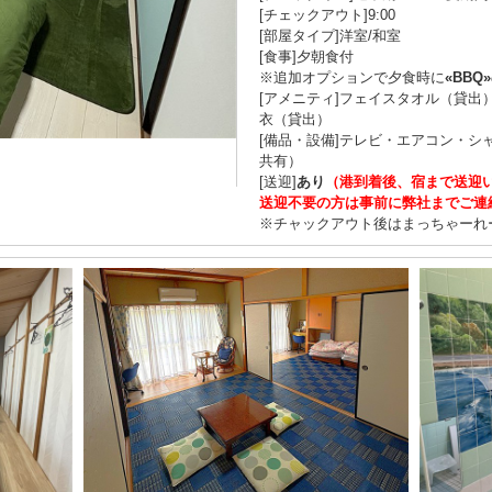
[チェックアウト]9:00
[部屋タイプ]洋室/和室
[食事]夕朝食付
※追加オプションで夕食時に
«BBQ»
[アメニティ]フェイスタオル（貸
衣（貸出）
[備品・設備]テレビ・エアコン・シ
共有）
[送迎]
あり
（港到着後、宿まで送迎
送迎不要の方は事前に弊社までご連
※チャックアウト後はまっちゃーれ