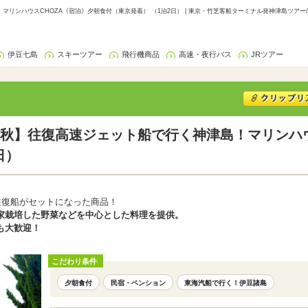
リンハウスCHOZA《宿泊》夕朝食付（東京発着） （1泊2日） | 東京・竹芝客船ターミナル発神津島ツアー
伊豆七島
スキーツアー
飛行機商品
高速・夜行バス
JRツアー
秋】往復高速ジェット船で行く神津島！マリンハウ
日）
往復船がセットになった商品！
家栽培した野菜などを中心とした料理を提供。
も大歓迎！
こだわり条件
夕朝食付
民宿・ペンション
東海汽船で行く！伊豆諸島