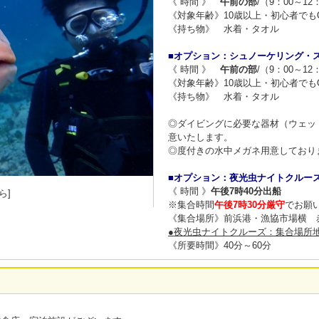
《 時間 》
午前の部
/（9：00～12
《対象年齢》10歳以上・初心者でも
《持ち物》 水着・タオル
■オプション：シュノーケリング・ス
《 時間 》
午前の部
/（9：00～12
《対象年齢》10歳以上・初心者でも
《持ち物》 水着・タオル
◎ダイビングに必要な器材（ウェッ
意いたします。
◎度付きの水中メガネ用意しており
■オプション：夜光虫ナイトクルーズ
《 時間 》
午後7時40分出船
ら]
※集合時間
午後7時30分厳守
でお願
《集合場所》前浜港・漁協市場横 
●夜光虫ナイトクルーズ：集合場所
《所要時間》40分～60分