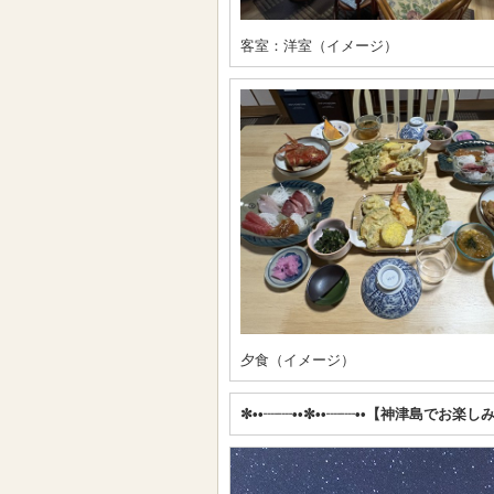
客室：洋室（イメージ）
夕食（イメージ）
✼••┈┈••✼••┈┈••【神津島でお楽し