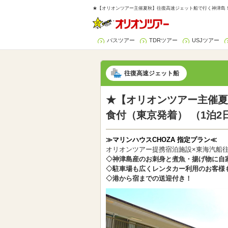
★【オリオンツアー主催夏秋】往復高速ジェット船で行く神津島！マ
バスツアー
TDRツアー
USJツアー
往復高速ジェット船
★【オリオンツアー主催夏
食付（東京発着） （1泊2
≫マリンハウスCHOZA 指定プラン≪
オリオンツアー提携宿泊施設×東海汽船
◇神津島産のお刺身と煮魚・揚げ物に自
◇駐車場も広くレンタカー利用のお客様
◇港から宿までの送迎付き！