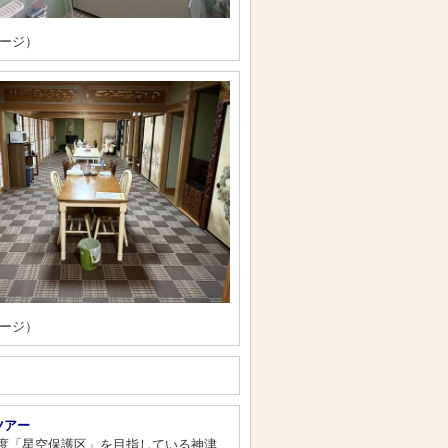
ージ）
ージ）
ツアー
度「星空保護区」を目指している神津