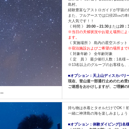
島村。
経験豊富なアストロガイドが宇宙の
また、​フルアースでは口径20㎝の
大人気です！！
《 時間 》
20:00－21:30
または
20：
※当日の天候状況やお迎え場所によ
ます。
《 実施場所 》 島内の星空スポット
※宿泊施設およびご希望の場所まで
《 対象年齢 》 全年齢対象
《 定 員 》 最少催行人数：1名様
※13名以上のグループのお客様も
■オプション：天上山ディスカバリ
現在、登山道一部通行止めのため受
ご迷惑をおかけしますが、ご理解の
アー
持ち物は水着とタオルだけでOK！
一緒に神津島の海を楽しみましょう
■オプション：体験ダイビング[1名様