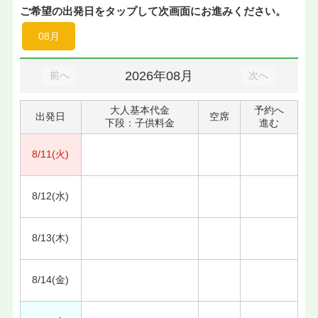
ご希望の出発日をタップして次画面にお進みください。
08月
2026年08月
前へ
次へ
大人基本代金
予約へ
出発日
空席
下段：子供料金
進む
8/11(火)
8/12(水)
8/13(木)
8/14(金)