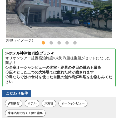
外観（イメージ）
≫ホテル神津館 指定プラン≪
オリオンツアー提携宿泊施設×東海汽船往復船がセットになった
商品！
◇全室オーシャンビューの客室・絶景の夕日の眺めも最高
◇広々とした二つの大浴場では疲れた体が癒されます
◇島ならではの食材を使った自慢の創作海鮮料理をお楽しみくだ
さい
こだわり条件
夕朝食付
ホテル
大浴場
オーシャンビュー
東海汽船で行く！伊豆諸島