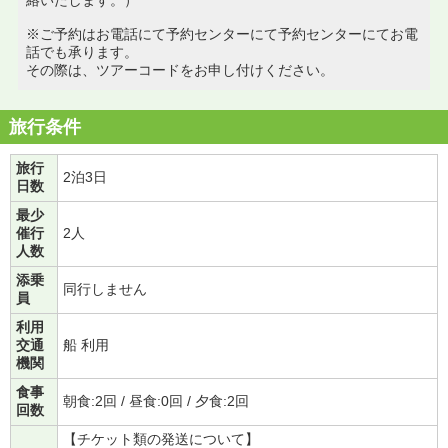
※ご予約はお電話にて予約センターにて予約センターにてお電
話でも承ります。
その際は、ツアーコードをお申し付けください。
旅行条件
旅行
2泊3日
日数
最少
催行
2人
人数
添乗
同行しません
員
利用
交通
船 利用
機関
食事
朝食:2回 / 昼食:0回 / 夕食:2回
回数
【チケット類の発送について】