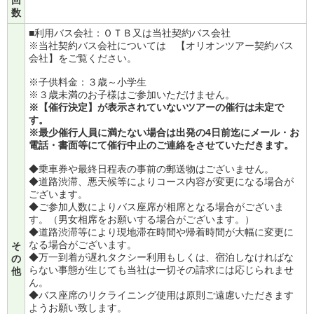
数
■利用バス会社：ＯＴＢ又は当社契約バス会社
※当社契約バス会社については
【オリオンツアー契約バス
会社】
をご覧ください。
※子供料金：３歳～小学生
※３歳未満のお子様はご参加いただけません。
※【催行決定】が表示されていないツアーの催行は未定で
す。
※最少催行人員に満たない場合は出発の4日前迄にメール・お
電話・書面等にて催行中止のご連絡をさせていただきます。
◆乗車券や最終日程表の事前の郵送物はございません。
◆道路渋滞、悪天候等によりコース内容が変更になる場合が
ございます。
◆ご参加人数によりバス座席が相席となる場合がございま
す。（男女相席をお願いする場合がございます。）
◆道路渋滞等により現地滞在時間や帰着時間が大幅に変更に
なる場合がございます。
そ
◆万一到着が遅れタクシー利用もしくは、宿泊しなければな
の
らない事態が生じても当社は一切その請求には応じられませ
他
ん。
◆バス座席のリクライニング使用は原則ご遠慮いただきます
ようお願い致します。