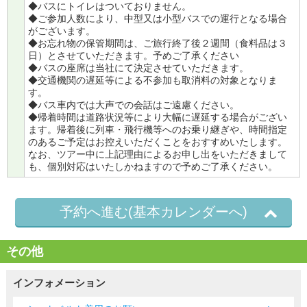
◆バスにトイレはついておりません。
◆ご参加人数により、中型又は小型バスでの運行となる場合
がございます。
◆お忘れ物の保管期間は、ご旅行終了後２週間（食料品は３
日）とさせていただきます。予めご了承ください
◆バスの座席は当社にて決定させていただきます。
◆交通機関の遅延等による不参加も取消料の対象となりま
す。
◆バス車内では大声での会話はご遠慮ください。
◆帰着時間は道路状況等により大幅に遅延する場合がござい
ます。帰着後に列車・飛行機等へのお乗り継ぎや、時間指定
のあるご予定はお控えいただくことをおすすめいたします。
なお、ツアー中に上記理由によるお申し出をいただきまして
も、個別対応はいたしかねますので予めご了承ください。
予約へ進む(基本カレンダーへ)
その他
インフォメーション