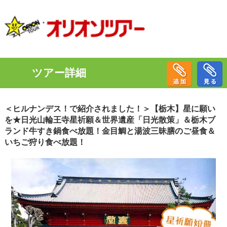
ツアー詳細
＜ヒルナンデス！で紹介されました！＞【栃木】星に願い
を★日光山輪王寺星祈願＆世界遺産「日光散策」＆栃木ブ
ランド牛すき鍋食べ放題！金目鯛と湯波三昧膳のご昼食＆
いちご狩り食べ放題！