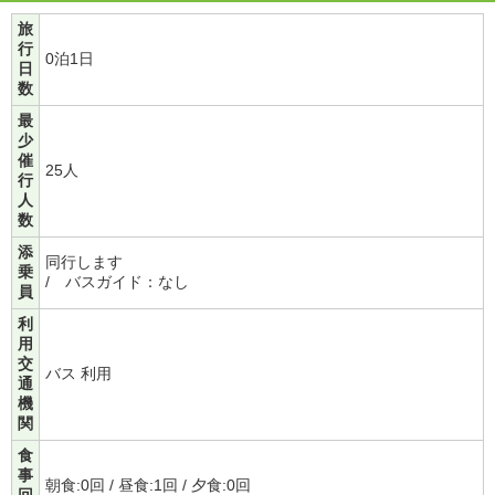
旅
行
0泊1日
日
数
最
少
催
25人
行
人
数
添
同行します
乗
/ バスガイド：なし
員
利
用
交
バス 利用
通
機
関
食
事
朝食:0回 / 昼食:1回 / 夕食:0回
回