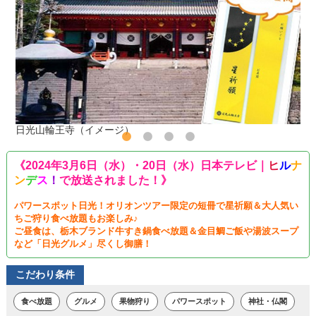
日光山輪王寺（イメージ）
《2024年3月6日（水）・20日（水）日本テレビ｜
ヒ
ル
ナ
ン
デ
ス
！
で放送されました！》
パワースポット日光！オリオンツアー限定の短冊で星祈願＆大人気い
ちご狩り食べ放題もお楽しみ♪
ご昼食は、栃木ブランド牛すき鍋食べ放題＆金目鯛ご飯や湯波スープ
など「日光グルメ」尽くし御膳！
こだわり条件
食べ放題
グルメ
果物狩り
パワースポット
神社・仏閣