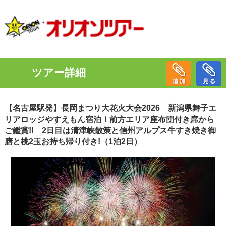
ツアー詳細
【名古屋駅発】長岡まつり大花火大会2026 新潟県舞子エ
リアロッジやすえもん宿泊！前方エリア座布団付き席から
ご鑑賞!! 2日目は清津峡散策と信州アルプス牛すき焼き御
膳と桃2玉お持ち帰り付き!（1泊2日）