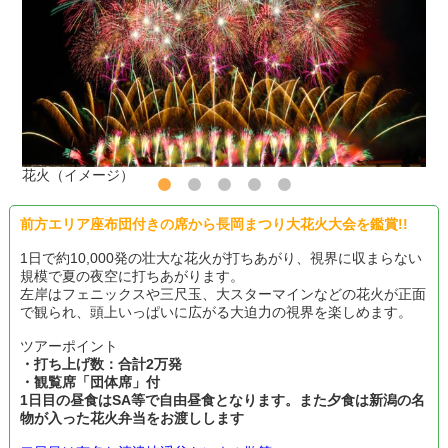
花火（イメージ）
前方エリア座布団付きの席から長岡まつり大花火大会を鑑賞!!
1日で約10,000発の壮大な花火が打ちあがり、視界に収まらない
規模で夏の夜空に打ちあがります。
左岸はフェニックスや三尺玉、大スターマインなどの花火が正面
で観られ、頭上いっぱいに広がる大迫力の視界を楽しめます。
ツアーポイント
・打ち上げ数：合計2万発
・観覧席「団体席」付
1日目の昼食はSA等で自由昼食となります。また夕食は新潟の名
物が入った花火弁当をお渡しします