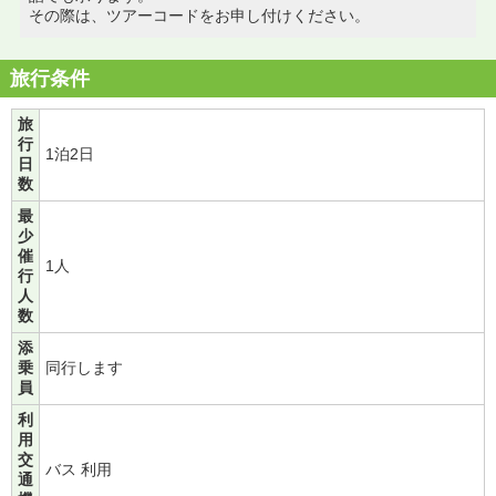
その際は、ツアーコードをお申し付けください。
旅行条件
旅
行
1泊2日
日
数
最
少
催
1人
行
人
数
添
乗
同行します
員
利
用
交
バス 利用
通