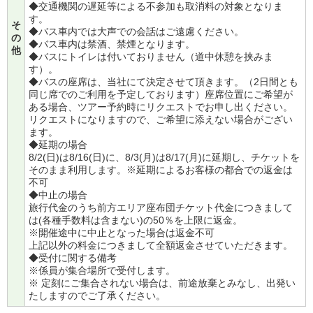
◆交通機関の遅延等による不参加も取消料の対象となりま
す。
そ
◆バス車内では大声での会話はご遠慮ください。
の
◆バス車内は禁酒、禁煙となります。
他
◆バスにトイレは付いておりません（道中休憩を挟みま
す）。
◆バスの座席は、当社にて決定させて頂きます。（2日間とも
同じ席でのご利用を予定しております）座席位置にご希望が
ある場合、ツアー予約時にリクエストでお申し出ください。
リクエストになりますので、ご希望に添えない場合がござい
ます。
◆延期の場合
8/2(日)は8/16(日)に、8/3(月)は8/17(月)に延期し、チケットを
そのまま利用します。※延期によるお客様の都合での返金は
不可
◆中止の場合
旅行代金のうち前方エリア座布団チケット代金につきまして
は(各種手数料は含まない)の50％を上限に返金。
※開催途中に中止となった場合は返金不可
上記以外の料金につきまして全額返金させていただきます。
◆受付に関する備考
※係員が集合場所で受付します。
※ 定刻にご集合されない場合は、前途放棄とみなし、出発い
たしますのでご了承ください。