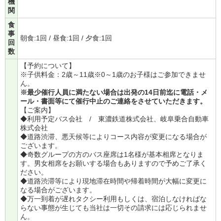
機
関
食
事
朝食:1回 / 昼食:1回 / 夕食:1回
回
数
【予約について】
※子供料金：2歳～11歳※0～1歳のお子様はご参加できませ
ん。
※最少催行人員に満たない場合は出発の14日前迄に電話・メ
ール・書面等にて催行中止のご連絡をさせていただきます。
【ご案内】
◆利用予定バス会社 / 東濃鉄道株式会社、岐阜乗合自動車
株式会社
◆道路渋滞、悪天候等によりコース内容が変更になる場合が
ございます。
◆奇数グループの方のバス座席は1名様が基本相席となりま
す。男女相席をお願いする場合もありますので予めご了承く
ださい。
◆道路渋滞等により現地滞在時間や帰着時間が大幅に変更に
なる場合がございます。
◆万一到着が遅れタクシー利用もしくは、宿泊しなければな
らない事態が生じても当社は一切その請求には応じられませ
ん。