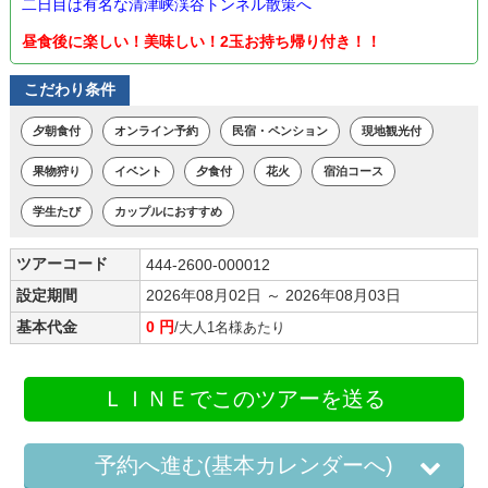
二日目は有名な清津峡渓谷トンネル散策へ
昼食後に楽しい！美味しい！2玉お持ち帰り付き！！
こだわり条件
夕朝食付
オンライン予約
民宿・ペンション
現地観光付
果物狩り
イベント
夕食付
花火
宿泊コース
学生たび
カップルにおすすめ
ツアーコード
444-2600-000012
設定期間
2026年08月02日 ～ 2026年08月03日
基本代金
0 円
/大人1名様あたり
ＬＩＮＥでこのツアーを送る
予約へ進む(基本カレンダーへ)