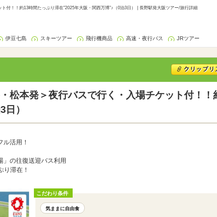
！！約13時間たっぷり滞在"2025年大阪・関西万博"♪（0泊3日） | 長野駅発大阪ツアー/旅行詳細
伊豆七島
スキーツアー
飛行機商品
高速・夜行バス
JRツアー
・松本発＞夜行バスで行く・入場チケット付！！約1
泊3日）
フル活用！
場」の往復送迎バス利用
ぷり滞在！
こだわり条件
気ままに自由食