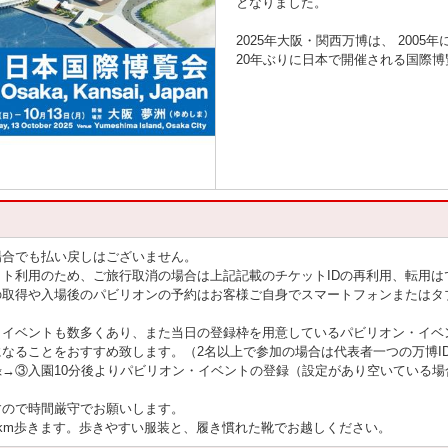
となりました。
2025年大阪・関西万博は、 200
20年ぶりに日本で開催される国際博
場合でも払い戻しはございません。
ト利用のため、ご旅行取消の場合は上記記載のチケットIDの再利用、転用は
の取得や入場後のパビリオンの予約はお客様ご自身でスマートフォンまたはタ
・イベントも数多くあり、また当日の登録枠を用意しているパビリオン・イベ
になることをおすすめ致します。（2名以上で参加の場合は代表者一つの万博ID
登録→③入園10分後よりパビリオン・イベントの登録（設定があり空いている
すので時間厳守でお願いします。
km歩きます。歩きやすい服装と、履き慣れた靴でお越しください。