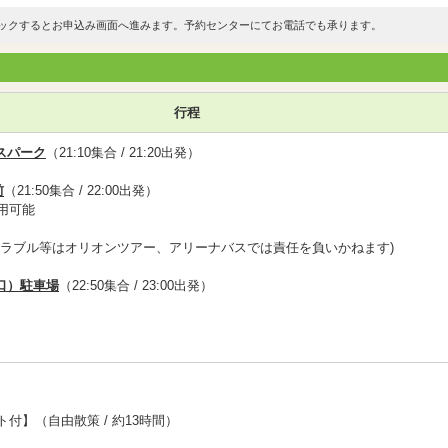
ックするとお申込み画面へ進みます。予約センターにてお電話でも承ります。
行程
スパーク
（21:10集合 / 21:20出発）
前
（21:50集合 / 22:00出発）
用可能
トラブル等はオリオンツアー、アリーナバスでは責任を負いかねます)
口）駐車場
（22:50集合 / 23:00出発）
付】（自由散策 / 約13時間）