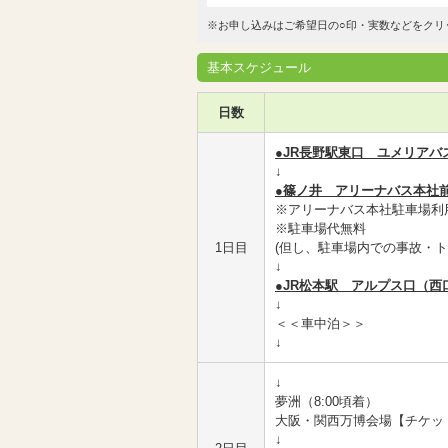
※お申し込みはご希望日の○印・実数などをクリ
基本スケジュール
日数
●JR長野駅東口 ユメリアバ
↓
●篠ノ井 アリーナバス本社
※アリーナバス本社駐車場利
※駐車場代無料
1日目
(但し、駐車場内での事故・
↓
●JR松本駅 アルプス口（西
↓
＜＜車中泊＞＞
↓
↓
夢洲（8:00頃着）
大阪・関西万博会場【チケット
↓