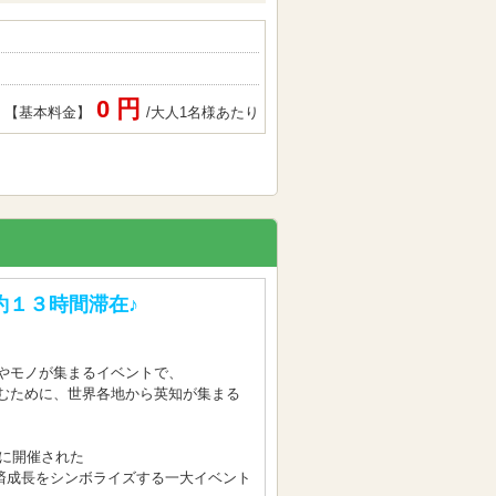
0 円
【基本料金】
/大人1名様あたり
約１３時間滞在♪
やモノが集まるイベントで、
むために、世界各地から英知が集まる
初に開催された
度経済成長をシンボライズする一大イベント