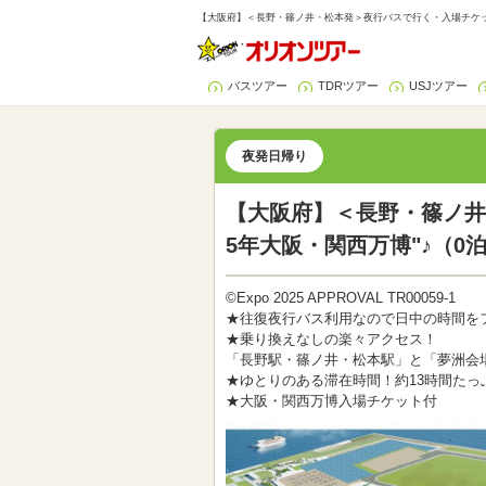
【大阪府】＜長野・篠ノ井・松本発＞夜行バスで行く・入場チケット付
バスツアー
TDRツアー
USJツアー
夜発日帰り
【大阪府】＜長野・篠ノ井
5年大阪・関西万博"♪（0
©Expo 2025 APPROVAL TR00059-1
★往復夜行バス利用なので日中の時間を
★乗り換えなしの楽々アクセス！
「長野駅・篠ノ井・松本駅」と「夢洲会
★ゆとりのある滞在時間！約13時間たっ
★大阪・関西万博入場チケット付