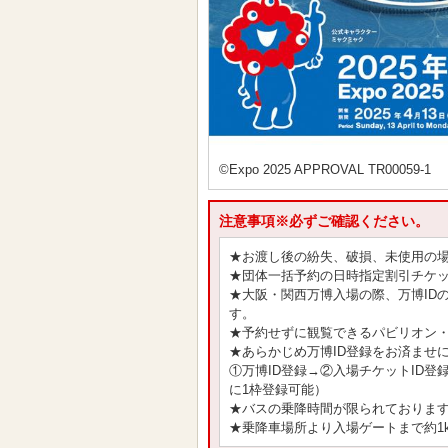
©Expo 2025 APPROVAL TR00059-1
注意事項※必ずご確認ください。
★お渡し後の紛失、破損、未使用の
★団体一括予約の日時指定割引チケッ
★大阪・関西万博入場の際、万博ID
す。
★予約せずに観覧できるパビリオン
★あらかじめ万博ID登録をお済ませ
①万博ID登録→②入場チケットID
に1枠登録可能）
★バスの乗降時間が限られておりま
★乗降車場所より入場ゲートまで約1