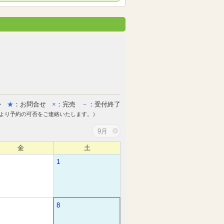
か
★
：お問合せ
×
：完売
－
：受付終了
より予約の可否をご連絡いたします。）
9月
金
土
1
8