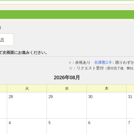
1
8月
て次画面にお進みください。
○
：余裕あり
在庫数1-9
：残りわず
☆
：リクエスト受付
（受付完了後、弊社
2026年08月
火
水
木
28
29
30
31
4
5
6
7