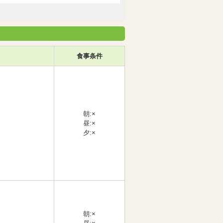
食事条件
朝:×
昼:×
夕:×
朝:×