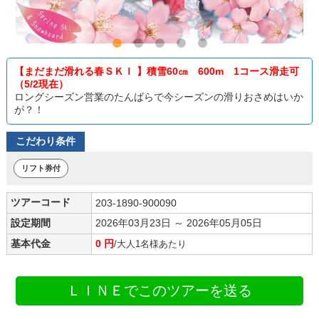
【まだまだ滑れる春ＳＫＩ 】積雪60㎝ 600m 1コース滑走可
（5/2現在）
ロングシーズン営業のたんばらで今シーズンの滑りおさめはいか
が？！
こだわり条件
リフト券付
ツアーコード
203-1890-900090
設定期間
2026年03月23日 ～ 2026年05月05日
基本代金
0 円
/大人1名様あたり
ＬＩＮＥでこのツアーを送る