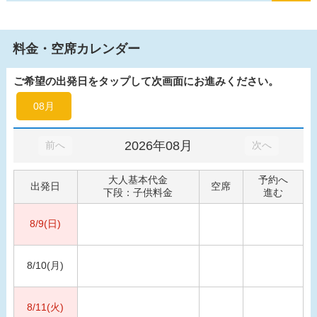
料金・空席カレンダー
ご希望の出発日をタップして次画面にお進みください。
08月
2026年08月
前へ
次へ
大人基本代金
予約へ
出発日
空席
下段：子供料金
進む
8/9(日)
8/10(月)
8/11(火)