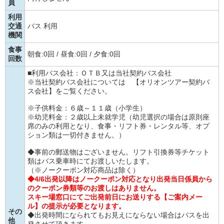
員
利用
交通
バス 利用
機関
食事
朝食:0回 / 昼食:0回 / 夕食:0回
回数
■利用バス会社：ＯＴＢ又は当社契約バス会社
※当社契約バス会社については
【オリオンツアー契約バ
ス会社】
をご覧ください。
※子供料金：６歳～１１歳（小学生）
※幼児料金：２歳以上未就学児（幼児選択の場合は原則座
席のみの利用となり、食事・リフト券・レンタル等、オプ
ション類は一切付きません。）
◆事前の郵送物はございません。リフト引換券等チケット
類はバス乗車時にてお渡しいたします。
（※ノークーポン対応商品は除く）
◆4/6出発以降はノークーポン対応となり出発当日係員から
のクーポン券類等のお渡しはありません。
スキー場窓口にてご出発前日にお送りする【ご案内メー
ル】の提示が必要となります。
その
◆出発時間になられてもお見えにならない場合はバスを出
他