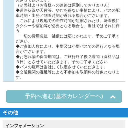
発させて頂きます。
（※弊社よりお客様への連絡は原則しておりません）
◆道路状況や天候等、やむを得ない事情により、バスの配
車時刻・出発／到着時刻が遅れる場合がございます。
これにより現地での滞在時間が短縮されたり、帰着後に
タクシーや宿泊等が必要となる場合も、当社ではそれに伴
う
一切の費用負担・補償には応じかねます。予めご了承く
ださい。
◆ご参加人数により、中型又は小型バスでの運行となる場
合がございます。
◆お忘れ物の保管期間は、ご旅行終了後２週間（食料品は
３日）とさせていただきます。予めご了承ください
◆バスの座席は当社にて決定させていただきます。
◆交通機関の遅延等による不参加も取消料の対象となりま
す。
予約へ進む(基本カレンダーへ)
その他
インフォメーション