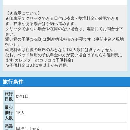
【★表示について】
★印表示でクリックできる日付は残席・割増料金が確認できま
す。在庫がある場合は予約へ進めます。
クリックできない場合や在庫のない場合は、電話にてお問合せ下
さい。
添い寝の子供(3-5歳)は別途幼児料金が必要です（事前申込／現地
払い）。
幼児料金は往復の座席のみとなり1室人数には含まれません。
なお、ベッド利用の子供料金の方が安い場合はそちらを適用致し
ます(カレンダーのカッコは子供料金)
※子供料金は3名1室以上から適用。
旅行条件
旅行
0泊1日
日数
最少
催行
15人
人数
添乗
同行しません