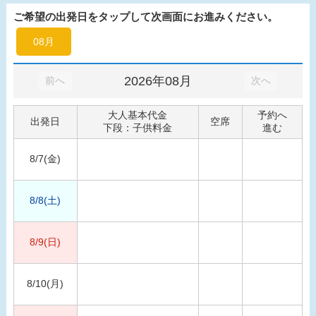
ご希望の出発日をタップして次画面にお進みください。
08月
2026年08月
前へ
次へ
大人基本代金
予約へ
出発日
空席
下段：子供料金
進む
8/7(金)
8/8(土)
8/9(日)
8/10(月)