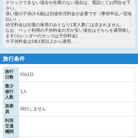
クリックできない場合や在庫のない場合は、電話にてお問合せ下
さい。
添い寝の子供(3-5歳)は別途幼児料金が必要です（事前申込／現地
払い）。
幼児料金は往復の座席のみとなり1室人数には含まれません。
なお、ベッド利用の子供料金の方が安い場合はそちらを適用致し
ます(カレンダーのカッコは子供料金)
※子供料金は3名1室以上から適用。
旅行条件
旅行
0泊1日
日数
最少
催行
1人
人数
添乗
同行しません
員
利用
交通
機関