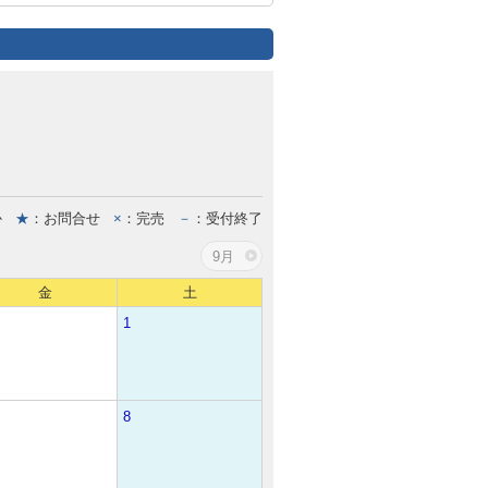
か
★
：お問合せ
×
：完売
－
：受付終了
9月
金
土
1
8