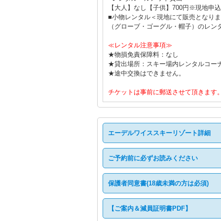
【大人】なし【子供】700円※現地申
■小物レンタル＜現地にて販売となり
（グローブ・ゴーグル・帽子）のレン
≪レンタル注意事項≫
★物損免責保障料：なし
★貸出場所：スキー場内レンタルコー
★途中交換はできません。
チケットは事前に郵送させて頂きます
エーデルワイススキーリゾート詳細
ご予約前に必ずお読みください
保護者同意書(18歳未満の方は必須)
【ご案内＆減員証明書PDF】