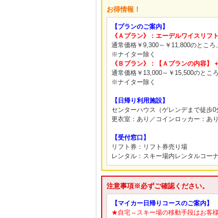
お得情報！
【プランのご案内】
《Ａプラン》：エーデルワイスリフト
通常価格￥9,300～￥11,800のとこ
※ナイター除く
《Ｂプラン》：【Ａプランの内容】 +
通常価格￥13,000～￥15,500のとこ
※ナイター除く
【日帰り利用施設】
センターハウス（ゲレンデまで徒歩0
更衣室：あり／コインロッカー：あ
【受付窓口】
リフト券：リフト券売り場
レンタル：スキー場内レンタルコー
注意事項※必ずご確認ください。
【マイカー日帰りコースのご案内】
★自宅⇔スキー場の移動手段はお客