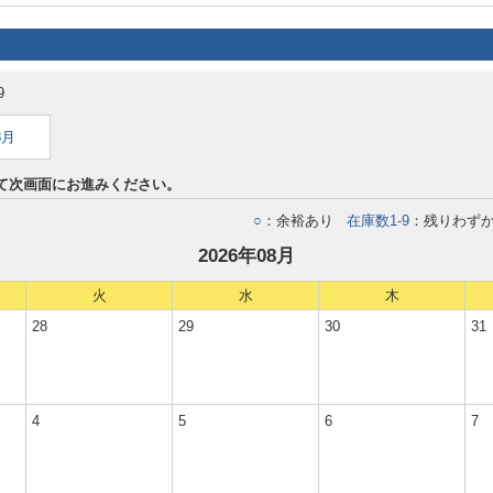
9
8月
て次画面にお進みください。
○
：余裕あり
在庫数1-9
：残りわず
2026年08月
火
水
木
28
29
30
31
4
5
6
7