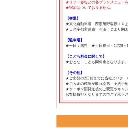
★リフト券などの各プランメニュー
★宿泊はついておりません。
【交通】
★東北自動車道 西那須野塩原ＩＣよ
★日光宇都宮道路 今市ＩＣより約37
【駐車場】
★平日：無料 ★土日祝日・12/29～1
【こども料金に関して】
★おとな・こども同料金となります
【その他】
★ご出発の2日前までに当社よりク
★ご入金の確認が取れ次第、予約手
★クーポン類発送後のご変更やキャ
お客様負担となりますのでご了承下