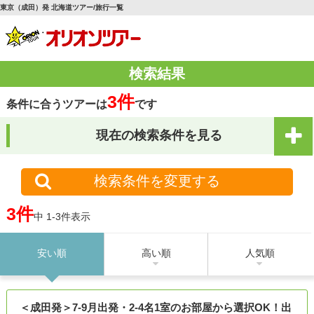
東京（成田）発 北海道ツアー/旅行一覧
検索結果
3件
条件に合うツアーは
です
現在の検索条件を見る
検索条件を変更する
3件
中 1-3件表示
安い順
高い順
人気順
＜成田発＞7-9月出発・2-4名1室のお部屋から選択OK！出