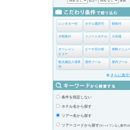
以上～
未満
レンタカー付
ホテル選択可
朝食付
夕朝食付
リゾートホテル
大浴場
オーシャン
ビーチ目の前
体験メニュ
ビュー
観光施設入場券
屋外プール
屋内プール
付
さらに表示
条件を指定しない
ホテル名から探す
ツアー名から探す
ツアーコードから探す
(※ハイフンなし数字13