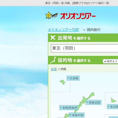
東京（羽田）発 沖縄、[国際プラザ]のツアー/旅行一覧
オリオンツアーTOP
＞ 国内旅行
条件をク
全国
> 沖縄
久米島
本島北部
宮古
本島西海岸
本島中部