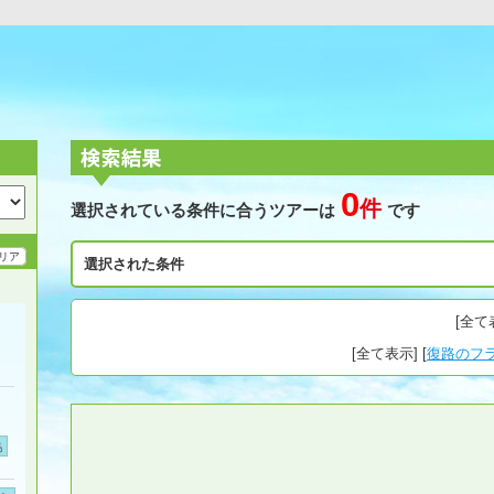
0
件
選択されている条件に合うツアーは
です
リア
選択された条件
[
全て
[
全て表示
] [
復路のフ
島