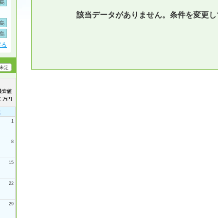
島
該当データがありません。条件を変更し
島
島
戻る
未定
土
1
8
15
22
29