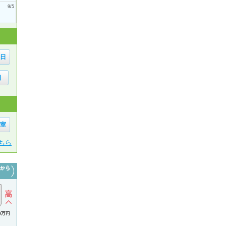
9/5
6日
日
1室
ちら