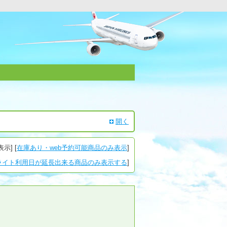
開く
表示
] [
在庫あり・web予約可能商品のみ表示
]
ライト利用日が延長出来る商品のみ表示する
]