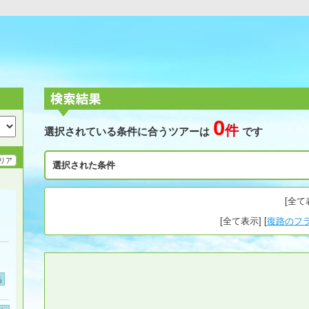
0
件
選択されている条件に合うツアーは
です
リア
選択された条件
[
全て
[
全て表示
] [
復路のフ
島