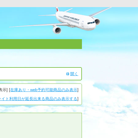
開く
表示
] [
在庫あり・web予約可能商品のみ表示
]
ライト利用日が延長出来る商品のみ表示する
]