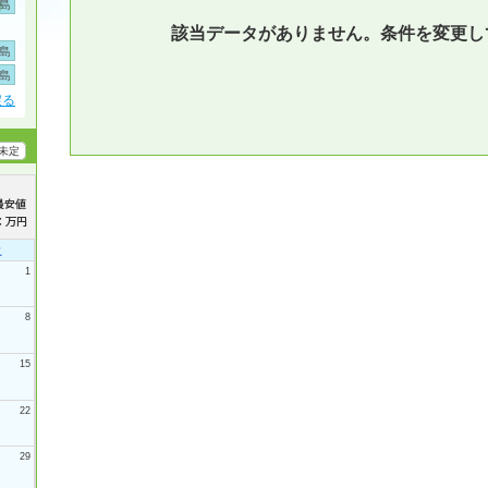
島
該当データがありません。条件を変更し
島
島
戻る
未定
土
1
8
15
22
29