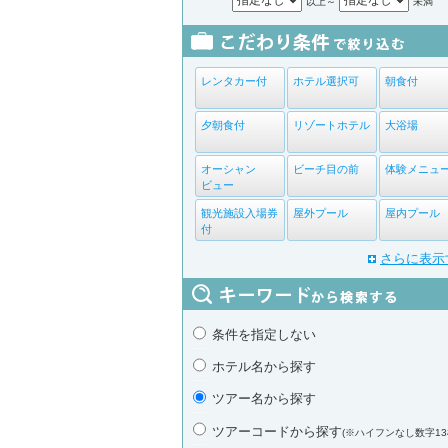
以上～
未満
レンタカー付
ホテル選択可
朝食付
夕朝食付
リゾートホテル
大浴場
オーシャン
ビーチ目の前
体験メニュ
ビュー
観光施設入場券
屋外プール
屋内プール
付
さらに表示
条件を指定しない
ホテル名から探す
ツアー名から探す
ツアーコードから探す
(※ハイフンなし数字13