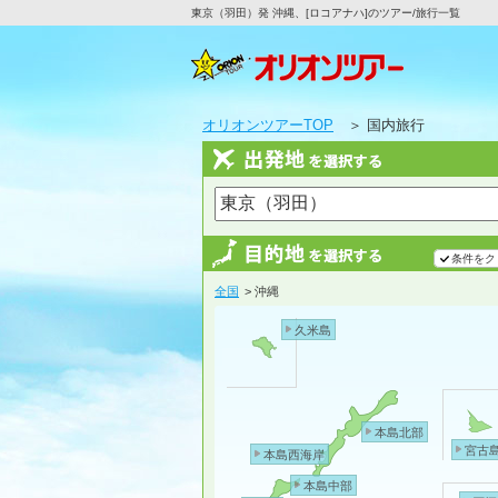
東京（羽田）発 沖縄、[ロコアナハ]のツアー/旅行一覧
オリオンツアーTOP
＞ 国内旅行
条件をク
全国
> 沖縄
久米島
本島北部
宮古
本島西海岸
本島中部