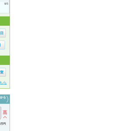
9/5
6日
日
1室
ちら