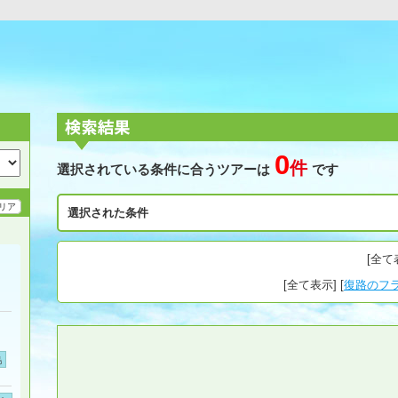
0
件
選択されている条件に合うツアーは
です
リア
選択された条件
[
全て
[
全て表示
] [
復路のフ
島