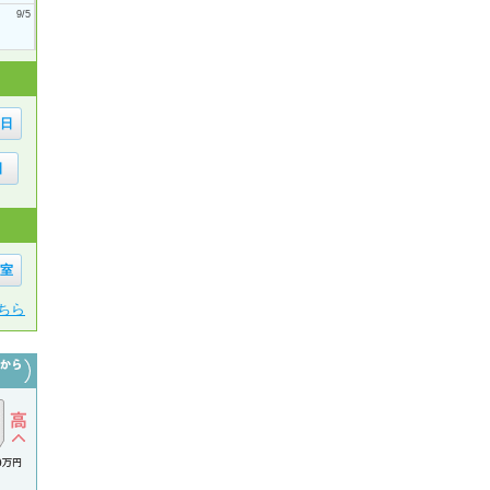
9/5
6日
日
1室
ちら