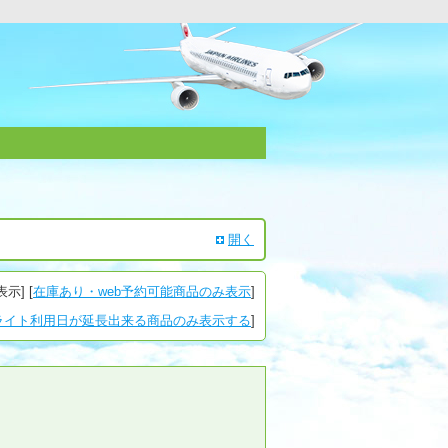
開く
表示
] [
在庫あり・web予約可能商品のみ表示
]
ライト利用日が延長出来る商品のみ表示する
]