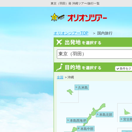
東京（羽田）発 沖縄ツアー/旅行一覧
オリオンツアーTOP
＞ 国内旅行
条件をク
全国
> 沖縄
久米島
本島北部
宮古
本島西海岸
本島中部