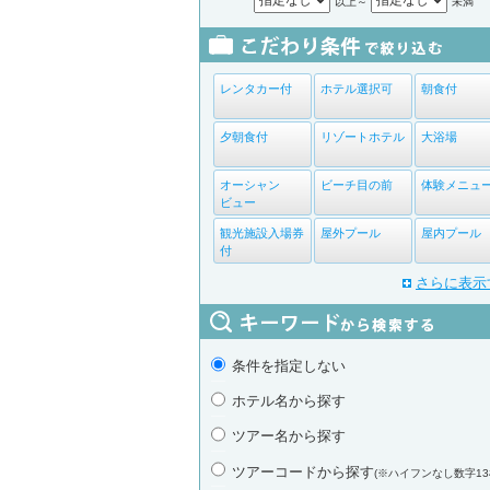
以上～
未満
レンタカー付
ホテル選択可
朝食付
夕朝食付
リゾートホテル
大浴場
オーシャン
ビーチ目の前
体験メニュ
ビュー
観光施設入場券
屋外プール
屋内プール
付
さらに表示
条件を指定しない
ホテル名から探す
ツアー名から探す
ツアーコードから探す
(※ハイフンなし数字13