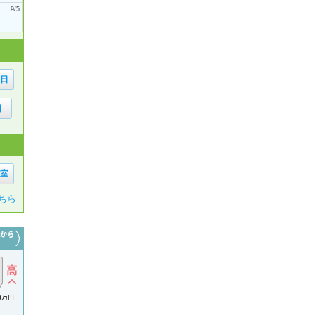
9/5
6日
日
1室
ちら