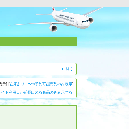
開く
表示
] [
在庫あり・web予約可能商品のみ表示
]
ライト利用日が延長出来る商品のみ表示する
]