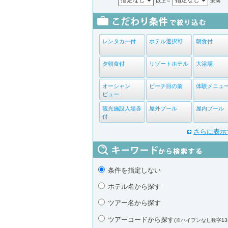
以上～
未満
レンタカー付
ホテル選択可
朝食付
夕朝食付
リゾートホテル
大浴場
オーシャン
ビーチ目の前
体験メニュ
ビュー
観光施設入場券
屋外プール
屋内プール
付
さらに表示
条件を指定しない
ホテル名から探す
ツアー名から探す
ツアーコードから探す
(※ハイフンなし数字13