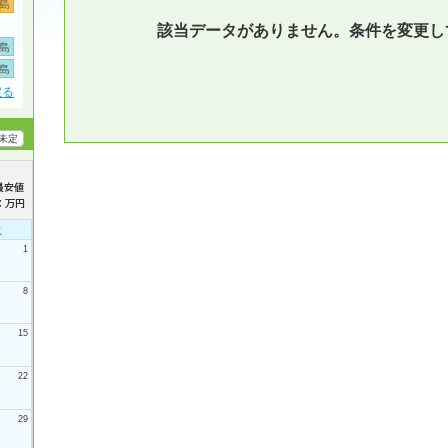
島
該当データがありません。条件を変更し
島
島
戻る
未定
土
1
8
15
22
29