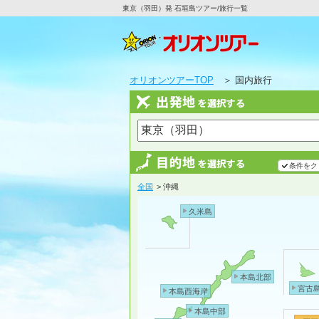
東京（羽田）発 石垣島ツアー/旅行一覧
オリオンツアーTOP
＞ 国内旅行
条件をク
全国
> 沖縄
久米島
本島北部
宮古
本島西海岸
本島中部