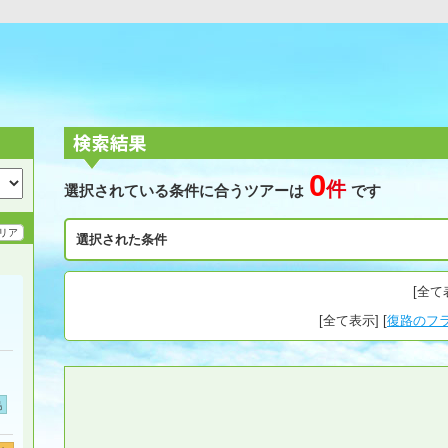
0
件
選択されている条件に合うツアーは
です
リア
選択された条件
[
全て
[
全て表示
] [
復路のフ
島