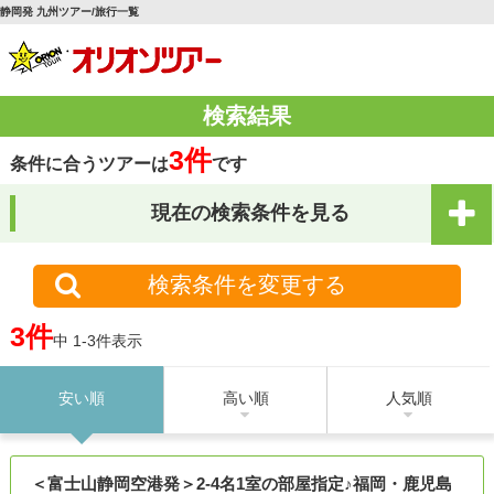
静岡発 九州ツアー/旅行一覧
検索結果
3件
条件に合うツアーは
です
現在の検索条件を見る
検索条件を変更する
3件
中 1-3件表示
安い順
高い順
人気順
＜富士山静岡空港発＞2-4名1室の部屋指定♪福岡・鹿児島