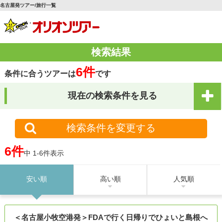
名古屋発ツアー/旅行一覧
検索結果
6件
条件に合うツアーは
です
現在の検索条件を見る
検索条件を変更する
6件
中 1-6件表示
安い順
高い順
人気順
＜名古屋小牧空港発＞FDAで行く日帰りでひょいと島根へ