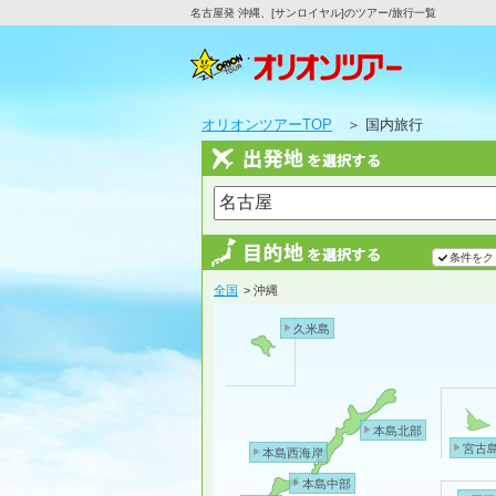
名古屋発 沖縄、[サンロイヤル]のツアー/旅行一覧
オリオンツアーTOP
＞ 国内旅行
条件をク
全国
> 沖縄
久米島
本島北部
宮古
本島西海岸
本島中部