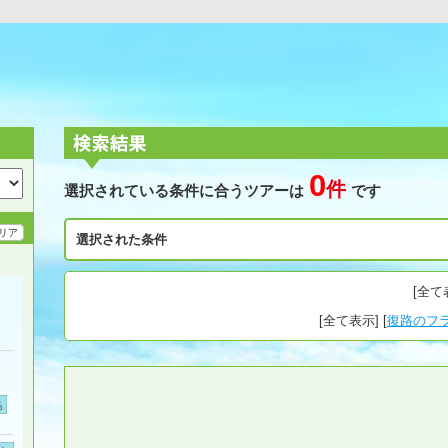
0
件
選択されている条件に合うツアーは
です
リア
選択された条件
[
全て
[
全て表示
] [
復路のフ
島