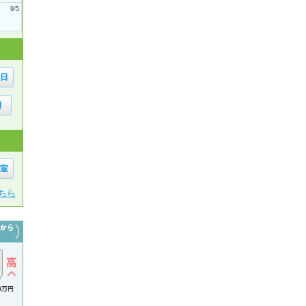
9/5
6日
日
1室
ちら