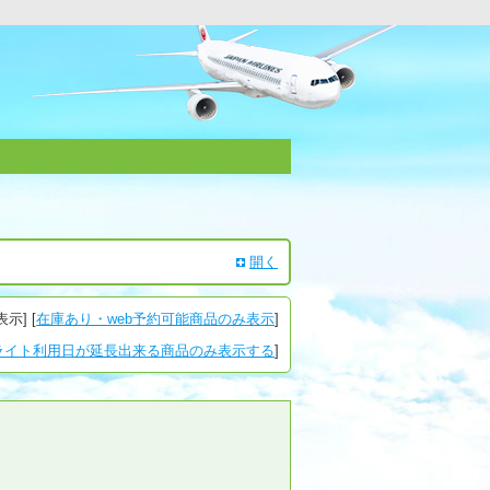
開く
表示
] [
在庫あり・web予約可能商品のみ表示
]
ライト利用日が延長出来る商品のみ表示する
]