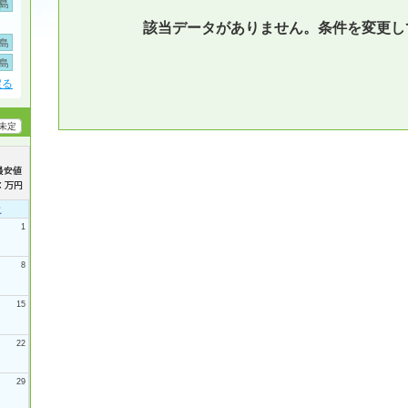
島
該当データがありません。条件を変更し
島
島
戻る
未定
土
1
8
15
22
29