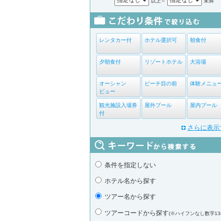
以上～
未満
レンタカー付
ホテル選択可
朝食付
夕朝食付
リゾートホテル
大浴場
オーシャン
ビーチ目の前
体験メニュ
ビュー
観光施設入場券
屋外プール
屋内プール
付
さらに表示
条件を指定しない
ホテル名から探す
ツアー名から探す
ツアーコードから探す
(※ハイフンなし数字13