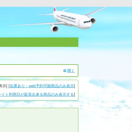
開く
表示
] [
在庫あり・web予約可能商品のみ表示
]
ライト利用日が延長出来る商品のみ表示する
]