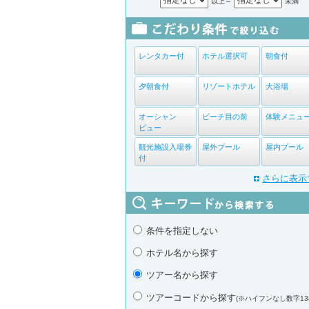
以上～
未満
レンタカー付
ホテル選択可
朝食付
夕朝食付
リゾートホテル
大浴場
オーシャン
ビーチ目の前
体験メニュ
ビュー
観光施設入場券
屋外プール
屋内プール
付
さらに表示
条件を指定しない
ホテル名から探す
ツアー名から探す
ツアーコードから探す
(※ハイフンなし数字13