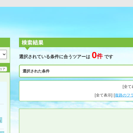
0
件
選択されている条件に合うツアーは
です
リア
選択された条件
[
全て
[
全て表示
] [
復路のフ
島