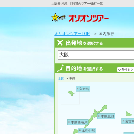
大阪発 沖縄、[本館]のツアー/旅行一覧
オリオンツアーTOP
＞ 国内旅行
条件をク
全国
> 沖縄
久米島
本島北部
宮古
本島西海岸
本島中部