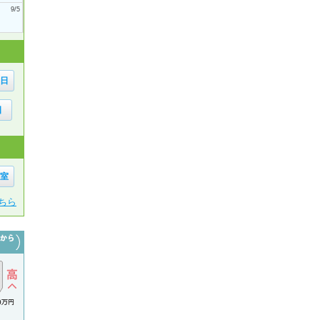
9/5
6日
日
1室
ちら