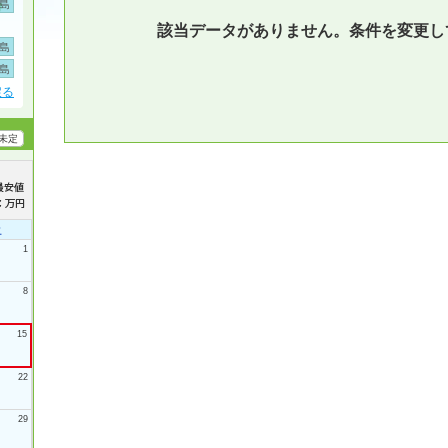
島
該当データがありません。条件を変更し
島
島
戻る
未定
土
1
8
15
22
29