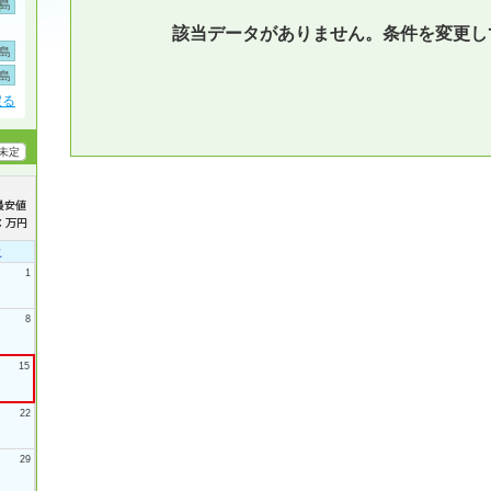
島
該当データがありません。条件を変更し
島
島
戻る
未定
土
1
8
15
22
29