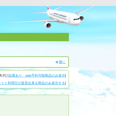
開く
表示
] [
在庫あり・web予約可能商品のみ表示
]
ライト利用日が延長出来る商品のみ表示する
]