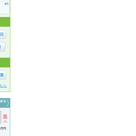
9/5
6日
日
1室
ちら