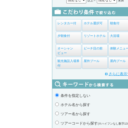
以上～
未満
レンタカー付
ホテル選択可
朝食付
夕朝食付
リゾートホテル
大浴場
オーシャン
ビーチ目の前
体験メニュ
ビュー
観光施設入場券
屋外プール
屋内プール
付
さらに表示
条件を指定しない
ホテル名から探す
ツアー名から探す
ツアーコードから探す
(※ハイフンなし数字13