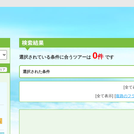
0
件
選択されている条件に合うツアーは
です
リア
選択された条件
[
全て
[
全て表示
] [
復路のフ
島