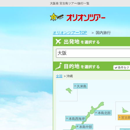
大阪発 宮古島ツアー/旅行一覧
オリオンツアーTOP
＞ 国内旅行
条件をク
全国
> 沖縄
久米島
本島北部
宮古
本島西海岸
本島中部