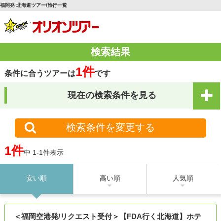
福岡発 北海道ツアー/旅行一覧
検索結果
1件
条件に合うツアーは
です
現在の検索条件を見る
検索条件を変更する
1件
中 1-1件表示
安い順
高い順
人気順
＜福岡空港発/リクエスト受付＞【FDA行く北海道】ホテ