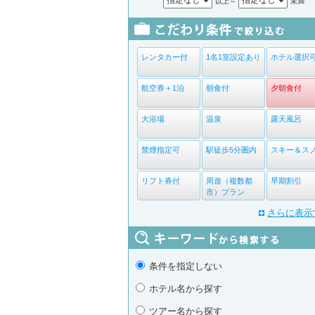
以上～
未満
レンタカー付
1名1室設定あり
ホテル選択
航空券＋1泊
朝食付
夕朝食付
大浴場
温泉
露天風呂
禁煙指定可
駅徒歩5分圏内
スキー＆ス
リフト券付
周遊（複数都
早期割引
市）プラン
さらに表示
条件を指定しない
ホテル名から探す
ツアー名から探す