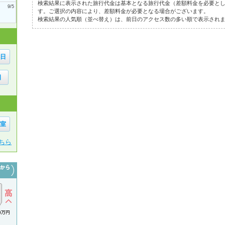
検索結果に表示された旅行代金は基本となる旅行代金（差額料金を必要と
9/5
す。ご選択の内容により、差額料金が必要となる場合がございます。
検索結果の人気順（並べ替え）は、前日のアクセス数の多い順で表示され
6日
日
1室
ちら