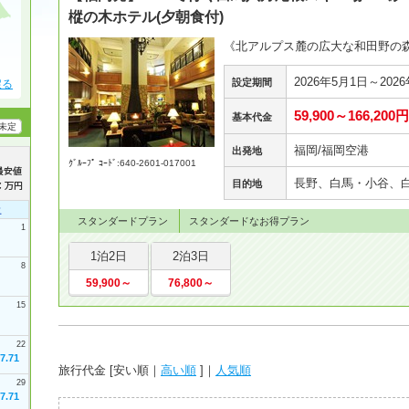
樅の木ホテル(夕朝食付)
《北アルプス麓の広大な和田野の
2026年5月1日～202
設定期間
戻る
59,900～166,200円
基本代金
未定
福岡/福岡空港
出発地
ｸﾞﾙｰﾌﾟ ｺｰﾄﾞ:640-2601-017001
長野、白馬・小谷、
目的地
土
スタンダードプラン
スタンダードなお得プラン
1
1泊2日
2泊3日
8
59,900～
76,800～
15
22
7.71
旅行代金 [
安い順
｜
高い順
]｜
人気順
29
7.71