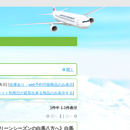
開く
表示
] [
在庫あり・web予約可能商品のみ表示
]
ライト利用日が延長出来る商品のみ表示する
]
1件
中
1
-
1
件表示
前へ
1｜
次へ
グリーンシーズンの白馬八方へ》白馬