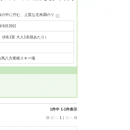
森の中に佇む、上質な北米調のリ
6年9月29日
(4名1室 大人1名様あたり）
白馬八方尾根スキー場
1件
中
1
-
1
件表示
前へ
1｜
次へ