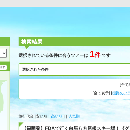
1
件
選択されている条件に合うツアーは
です
リア
選択された条件
[
全て
[
全て表示
] [
復路のフ
旅行代金 [
安い順
｜
高い順
]｜
人気順
【福岡発】FDAで行く白馬八方尾根スキー場！《