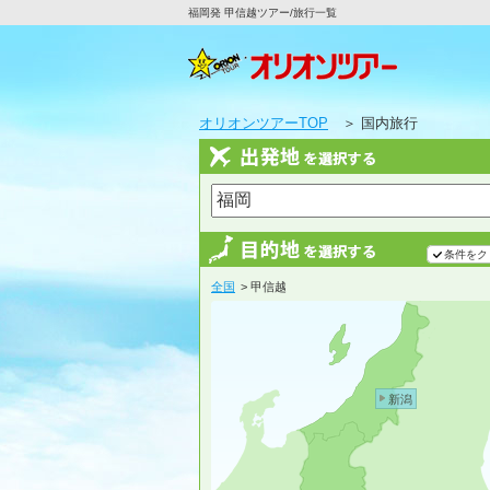
福岡発 甲信越ツアー/旅行一覧
オリオンツアーTOP
＞ 国内旅行
条件をク
全国
> 甲信越
新潟