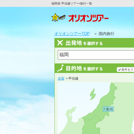
福岡発 甲信越ツアー/旅行一覧
オリオンツアーTOP
＞ 国内旅行
条件をク
全国
> 甲信越
新潟