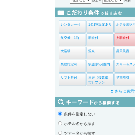
以上～
未満
レンタカー付
1名1室設定あり
ホテル選択
航空券＋1泊
朝食付
夕朝食付
大浴場
温泉
露天風呂
禁煙指定可
駅徒歩5分圏内
スキー＆ス
リフト券付
周遊（複数都
早期割引
市）プラン
さらに表示
条件を指定しない
ホテル名から探す
ツアー名から探す