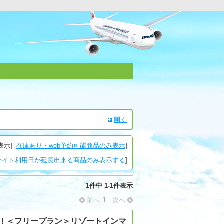
開く
表示
] [
在庫あり・web予約可能商品のみ表示
]
ライト利用日が延長出来る商品のみ表示する
]
1件
中
1
-
1
件表示
前へ
1｜
次へ
ト！＜フリープラン＞リゾートインマ