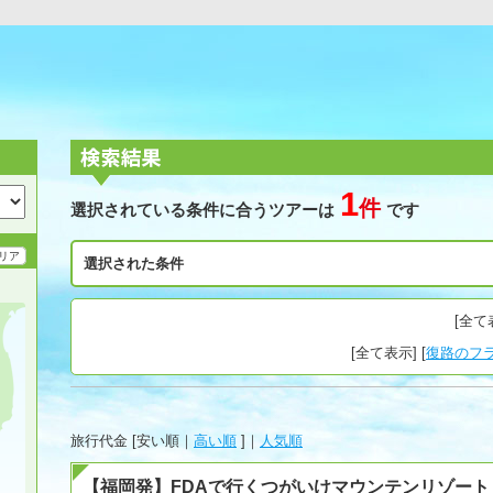
1
件
選択されている条件に合うツアーは
です
リア
選択された条件
[
全て
[
全て表示
] [
復路のフ
旅行代金 [
安い順
｜
高い順
]｜
人気順
【福岡発】FDAで行くつがいけマウンテンリゾー