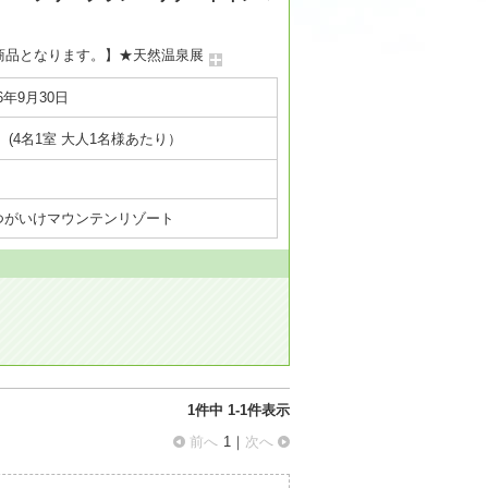
商品となります。】★天然温泉展
6年9月30日
(4名1室 大人1名様あたり）
つがいけマウンテンリゾート
1件
中
1
-
1
件表示
前へ
1｜
次へ