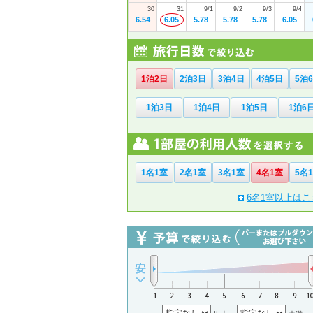
30
31
9/1
9/2
9/3
9/4
6.54
6.05
5.78
5.78
5.78
6.05
1泊2日
2泊3日
3泊4日
4泊5日
5泊
1泊3日
1泊4日
1泊5日
1泊6
1名1室
2名1室
3名1室
4名1室
5名
6名1室以上はこ