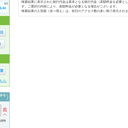
検索結果に表示された旅行代金は基本となる旅行代金（差額料金を必要と
9/5
す。ご選択の内容により、差額料金が必要となる場合がございます。
6.44
検索結果の人気順（並べ替え）は、前日のアクセス数の多い順で表示され
6日
日
1室
ちら