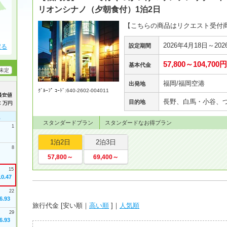
リオンシナノ（夕朝食付）1泊2日
【こちらの商品はリクエスト受付
2026年4月18日～202
設定期間
戻る
57,800～104,700円
基本代金
未定
福岡/福岡空港
出発地
ｸﾞﾙｰﾌﾟ ｺｰﾄﾞ:640-2602-004011
長野、白馬・小谷、
目的地
土
スタンダードプラン
スタンダードなお得プラン
1
1泊2日
2泊3日
8
57,800～
69,400～
15
10.47
22
6.93
旅行代金 [
安い順
｜
高い順
]｜
人気順
29
6.93