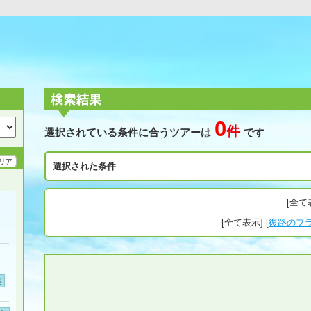
0
件
選択されている条件に合うツアーは
です
リア
選択された条件
[
全て
[
全て表示
] [
復路のフ
島