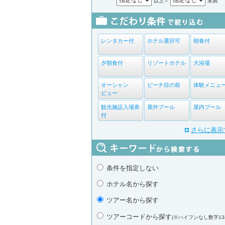
以上～
未満
レンタカー付
ホテル選択可
朝食付
夕朝食付
リゾートホテル
大浴場
オーシャン
ビーチ目の前
体験メニュ
ビュー
観光施設入場券
屋外プール
屋内プール
付
さらに表示
条件を指定しない
ホテル名から探す
ツアー名から探す
ツアーコードから探す
(※ハイフンなし数字13