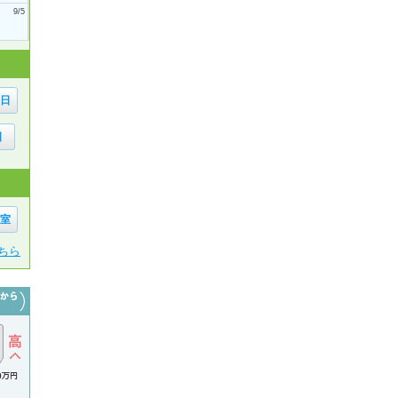
9/5
6日
日
1室
ちら