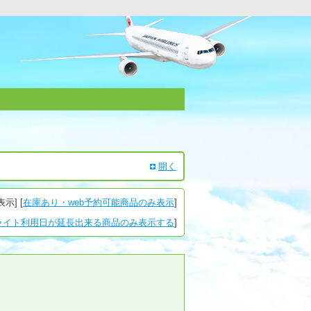
開く
表示
] [
在庫あり・web予約可能商品のみ表示
]
ライト利用日が延長出来る商品のみ表示する
]