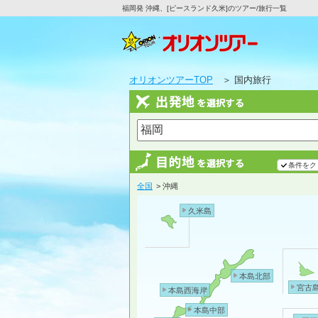
福岡発 沖縄、[ピースランド久米]のツアー/旅行一覧
オリオンツアーTOP
＞ 国内旅行
条件をク
全国
> 沖縄
久米島
本島北部
宮古
本島西海岸
本島中部