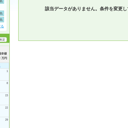
島
該当データがありません。条件を変更し
島
島
戻る
未定
土
1
8
15
22
29