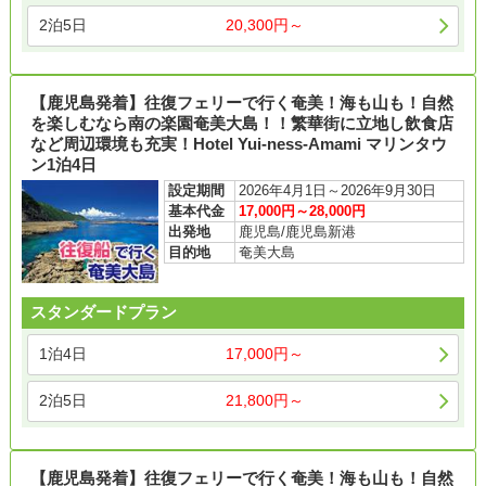
2泊5日
20,300円～
【鹿児島発着】往復フェリーで行く奄美！海も山も！自然
を楽しむなら南の楽園奄美大島！！繁華街に立地し飲食店
など周辺環境も充実！Hotel Yui-ness-Amami マリンタウ
ン1泊4日
設定期間
2026年4月1日～2026年9月30日
基本代金
17,000円～28,000円
出発地
鹿児島/鹿児島新港
目的地
奄美大島
スタンダードプラン
1泊4日
17,000円～
2泊5日
21,800円～
【鹿児島発着】往復フェリーで行く奄美！海も山も！自然