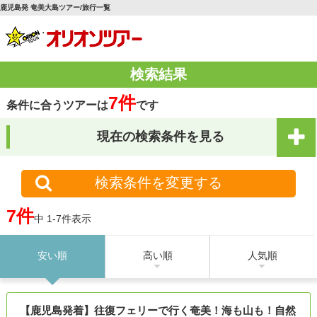
鹿児島発 奄美大島ツアー/旅行一覧
検索結果
7件
条件に合うツアーは
です
現在の検索条件を見る
検索条件を変更する
7件
中 1-7件表示
安い順
高い順
人気順
【鹿児島発着】往復フェリーで行く奄美！海も山も！自然