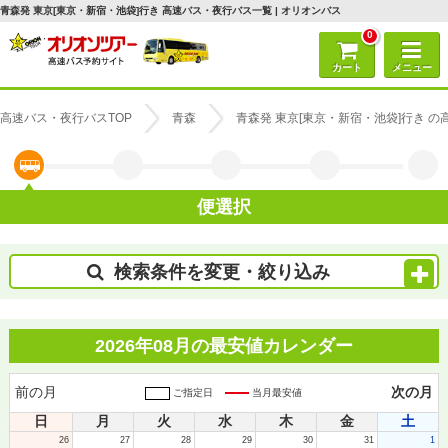
青森発 東京[東京・新宿・池袋]行き 高速バス・夜行バス一覧 | オリオンバス
0
カート
メニュー
高速バス・夜行バスTOP
青森
青森発 東京[東京・新宿・池袋]行き 
便選択
検索条件を変更・絞り込み
2026年08月の最安値カレンダー
前の月
次の月
ご指定日
当月最安値
日
月
火
水
木
金
土
26
27
28
29
30
31
1