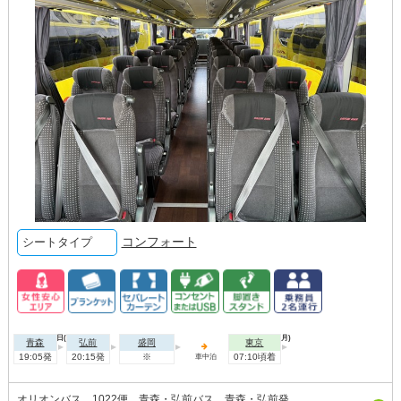
コンフォート
シートタイプ
2026年08月09日(日)
2026年08月10日(月)
青森
弘前
盛岡
東京
19:05発
20:15発
※
07:10頃着
車中泊
オリオンバス 1022便 青森・弘前バス 青森・弘前発