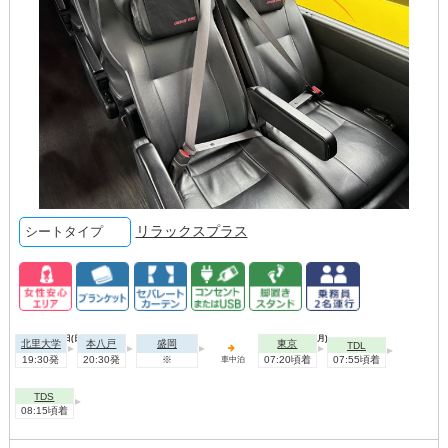
リラックスプラス
シートタイプ
2026年08月09日(日)
2026年08月10日(月)
北里大学
本八戸
盛岡
東京
TDL
19:30発
20:30発
※
07:20頃着
07:55頃着
車中泊
TDS
08:15頃着