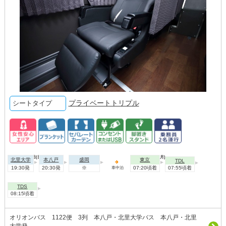
プライベートトリプル
シートタイプ
2026年08月09日(日)
2026年08月10日(月)
北里大学
本八戸
盛岡
東京
TDL
19:30発
20:30発
※
07:20頃着
07:55頃着
車中泊
TDS
08:15頃着
オリオンバス 1122便 3列 本八戸・北里大学バス 本八戸・北里
大学発