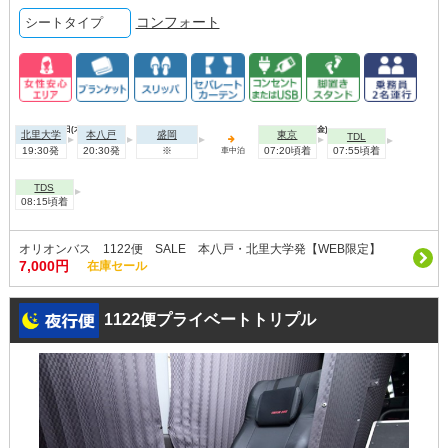
コンフォート
シートタイプ
2026年08月20日(木)
2026年08月21日(金)
北里大学
本八戸
盛岡
東京
TDL
19:30発
20:30発
※
07:20頃着
07:55頃着
車中泊
TDS
08:15頃着
オリオンバス 1122便 SALE 本八戸・北里大学発【WEB限定】
7,000円
在庫セール
1122便プライベートトリプル