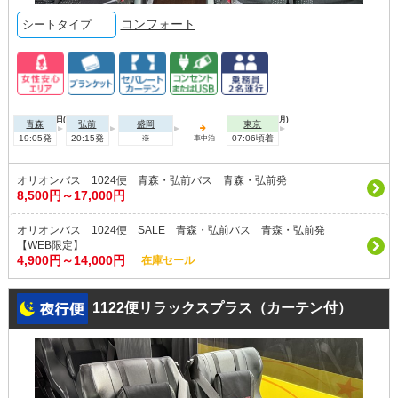
コンフォート
シートタイプ
2026年08月09日(日)
2026年08月10日(月)
青森
弘前
盛岡
東京
19:05発
20:15発
※
07:06頃着
車中泊
オリオンバス 1024便 青森・弘前バス 青森・弘前発
8,500円～17,000円
オリオンバス 1024便 SALE 青森・弘前バス 青森・弘前発
【WEB限定】
4,900円～14,000円
在庫セール
1122便リラックスプラス（カーテン付）