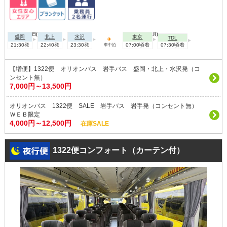
2026年08月09日(日)
2026年08月10日(月)
盛岡
北上
水沢
東京
TDL
21:30発
22:40発
23:30発
07:00頃着
07:30頃着
車中泊
【増便】1322便 オリオンバス 岩手バス 盛岡・北上・水沢発（コ
ンセント無）
7,000円～13,500円
オリオンバス 1322便 SALE 岩手バス 岩手発（コンセント無）
ＷＥＢ限定
4,000円～12,500円
在庫SALE
1322便コンフォート（カーテン付）