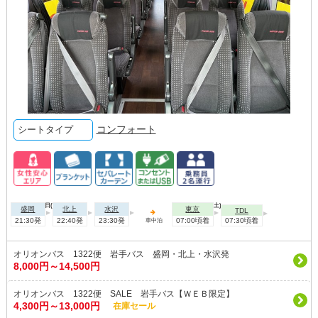
コンフォート
シートタイプ
2026年08月07日(金)
2026年08月08日(土)
盛岡
北上
水沢
東京
TDL
21:30発
22:40発
23:30発
07:00頃着
07:30頃着
車中泊
オリオンバス 1322便 岩手バス 盛岡・北上・水沢発
8,000円～14,500円
オリオンバス 1322便 SALE 岩手バス【ＷＥＢ限定】
4,300円～13,000円
在庫セール