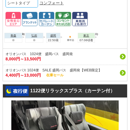
コンフォート
シートタイプ
2026年08月07日(金)
2026年08月08日(土)
青森
弘前
盛岡
東京
※
※
22:50発
07:06頃着
車中泊
オリオンバス 1024便 盛岡バス 盛岡発
8,000円～13,500円
オリオンバス 1024便 SALE 盛岡バス 盛岡発【WEB限定】
4,400円～13,000円
在庫セール
1122便リラックスプラス（カーテン付）