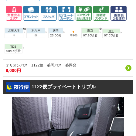
2026年08月20日(木)
2026年08月21日(金)
北里大学
本八戸
盛岡
東京
TDL
※
※
23:00発
07:20頃着
07:55頃着
車中泊
TDS
08:15頃着
オリオンバス 1122便 盛岡バス 盛岡発
8,000円
1122便プライベートトリプル