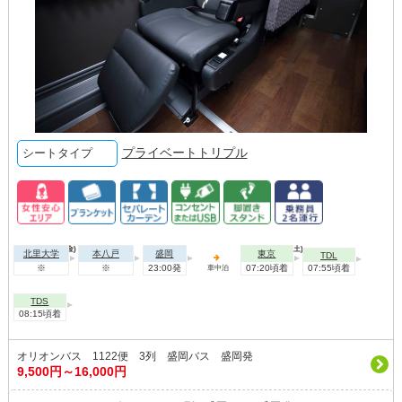
プライベートトリプル
シートタイプ
2026年08月07日(金)
2026年08月08日(土)
北里大学
本八戸
盛岡
東京
TDL
※
※
23:00発
07:20頃着
07:55頃着
車中泊
TDS
08:15頃着
オリオンバス 1122便 3列 盛岡バス 盛岡発
9,500円～16,000円