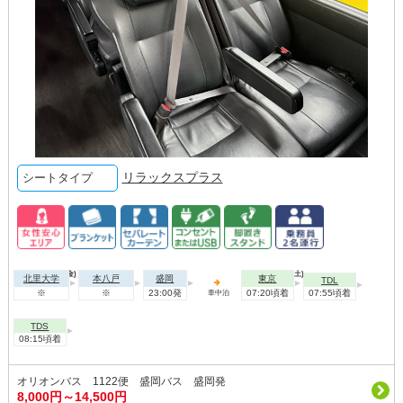
リラックスプラス
シートタイプ
2026年08月07日(金)
2026年08月08日(土)
北里大学
本八戸
盛岡
東京
TDL
※
※
23:00発
07:20頃着
07:55頃着
車中泊
TDS
08:15頃着
オリオンバス 1122便 盛岡バス 盛岡発
8,000円～14,500円