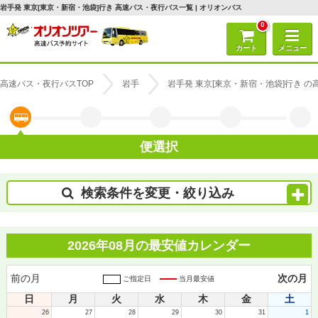
岩手発 東京[東京・新宿・池袋]行き 高速バス・夜行バス一覧 | オリオンバス
0
カート
メニュー
高速バス・夜行バスTOP
岩手
岩手発 東京[東京・新宿・池袋]行き 
便選択
検索条件を変更・絞り込み
2026年08月の最安値カレンダー
前の月
次の月
ご指定日
当月最安値
日
月
火
水
木
金
土
26
27
28
29
30
31
1