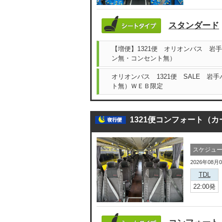
スタンダード
【増便】1321便 オリオンバス 岩
ン無・コンセント無）
オリオンバス 1321便 SALE 岩
ト無）ＷＥＢ限定
1321便コンフォート（
スケジュ
2026年08月
TDL
22:00発