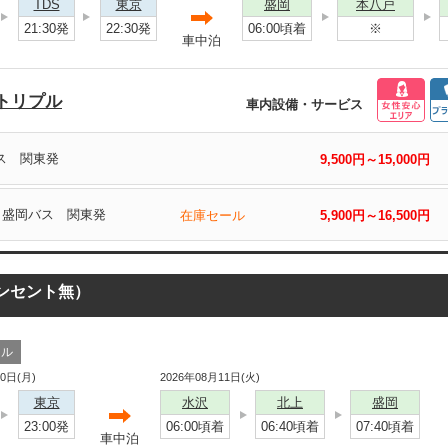
TDS
東京
盛岡
本八戸
21:30発
22:30発
06:00頃着
※
車中泊
トリプル
車内設備・サービス
バス 関東発
9,500円～15,000円
列 盛岡バス 関東発
在庫セール
5,900円～16,500円
コンセント無）
ール
10日(月)
2026年08月11日(火)
東京
水沢
北上
盛岡
23:00発
06:00頃着
06:40頃着
07:40頃着
車中泊