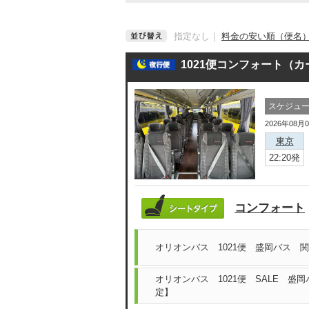
指定なし
｜
料金の安い順（便名
1021便コンフォート（
スケジュ
2026年08月
東京
22:20発
コンフォート
オリオンバス 1021便 盛岡バス 
オリオンバス 1021便 SALE 盛
定】