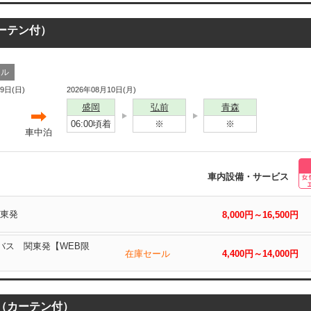
カーテン付）
ール
09日(日)
2026年08月10日(月)
盛岡
弘前
青森
06:00頃着
※
※
車中泊
車内設備・サービス
関東発
8,000円～16,500円
岡バス 関東発【WEB限
在庫セール
4,400円～14,000円
ス（カーテン付）