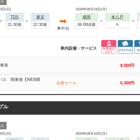
ール
23日(日)
2026年08月24日(月)
TDS
東京
盛岡
本八戸
21:30発
22:30発
06:00頃着
※
車中泊
車内設備・サービス
関東発
8,500円
岡バス 関東発【WEB限
在庫セール
6,300円
プル
ール
09日(日)
2026年08月10日(月)