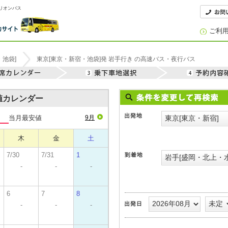
オリオンバス
ご利
・池袋]
東京[東京・新宿・池袋]発 岩手行き の高速バス・夜行バス
安値カレンダー
当月最安値
9月
木
金
土
7/30
7/31
1
-
-
-
6
7
8
-
-
-