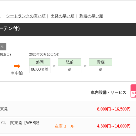
）
｜
シートランクの高い順
｜
出発の早い順
｜
到着の早い順
｜
カーテン付）
ール
09日(日)
2026年08月10日(月)
盛岡
弘前
青森
06:00頃着
※
※
車中泊
車内設備・サービス
関東発
8,000円～16,500円
岡バス 関東発【WEB限
在庫セール
4,300円～14,000円