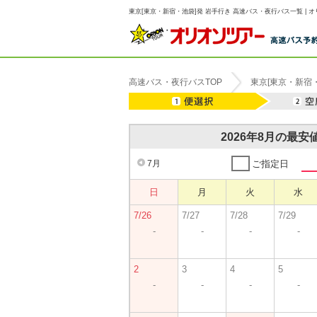
東京[東京・新宿・池袋]発 岩手行き 高速バス・夜行バス一覧 | 
高速バス・夜行バスTOP
東京[東京・新宿
2026年8月の最
7月
ご指定日
日
月
火
水
7/26
7/27
7/28
7/29
-
-
-
-
2
3
4
5
-
-
-
-