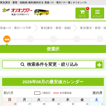
東京[東京・新宿・池袋]発 福井[福井]行き 高速バス・夜行バス一覧 | オリオンバス
0
カート
メニュー
高速バス・夜行バスTOP
東京[東京・新宿・池袋]
東京[東京・新宿・池
便選択
検索条件を変更・絞り込み
2026年08月の最安値カレンダー
前の月
次の月
ご指定日
当月最安値
日
月
火
水
木
金
土
26
27
28
29
30
31
1