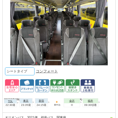
コンフォート
シートタイプ
2026年08月10日(月)
2026年08月11日(火)
東京
新宿
金沢
福井
TDL
22:30発
23:35発
24:15発
※
09:30頃着
車中泊
オリオンバス 3021便 福井バス 関東発