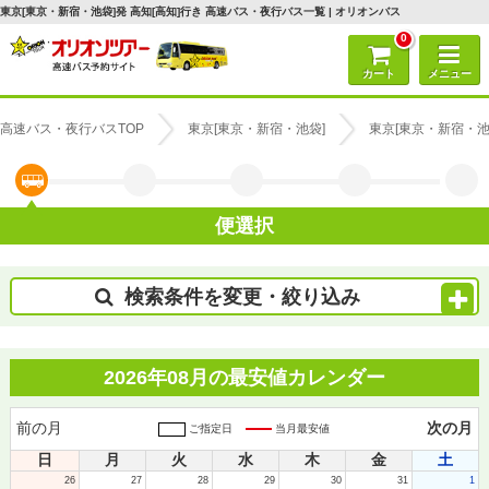
東京[東京・新宿・池袋]発 高知[高知]行き 高速バス・夜行バス一覧 | オリオンバス
0
カート
メニュー
高速バス・夜行バスTOP
東京[東京・新宿・池袋]
東京[東京・新宿・池
便選択
検索条件を変更・絞り込み
2026年08月の最安値カレンダー
前の月
次の月
ご指定日
当月最安値
日
月
火
水
木
金
土
26
27
28
29
30
31
1