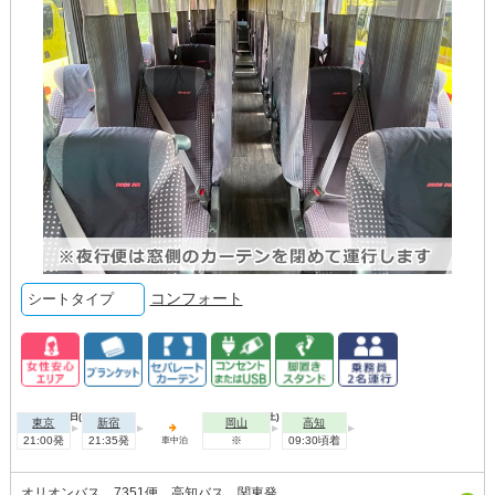
コンフォート
シートタイプ
2026年08月07日(金)
2026年08月08日(土)
東京
新宿
岡山
高知
21:00発
21:35発
※
09:30頃着
車中泊
オリオンバス 7351便 高知バス 関東発