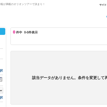
情報が満載のオリオンツアーで決まり！
0
件中 0-0件表示
択
該当データがありません。条件を変更して
択