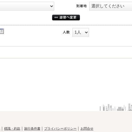
要
│
標識・約款
│
旅行条件書
│
プライバシーポリシー
│
お問合せ